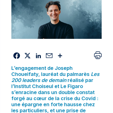
L’engagement de Joseph
Choueifaty,
lauréat du palmarès
Les
200 leaders de demain
réalisé par
l’Institut Choiseul et Le Figaro
s’enracine dans un double constat
forgé au cœur de la crise du Covid :
une épargne en forte hausse chez
les particuliers, et une prise de