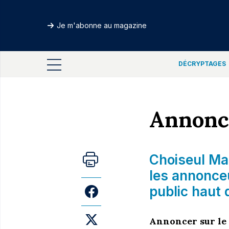
Je m'abonne au magazine
DÉCRYPTAGES
Annonce
Choiseul Ma
les annonce
public haut
Annoncer sur le s