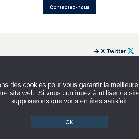
Contactez-nous
X Twitter
DÉCRYPTAGES
s
ons des cookies pour vous garantir la meilleur
tre site web. Si vous continuez à utiliser ce sit
RENCONTRES
supposerons que vous en êtes satisfait.
REGARDS
POLITIQUES
s légales
GRAND FORMAT
OK
e de confidentialité
CULTURES