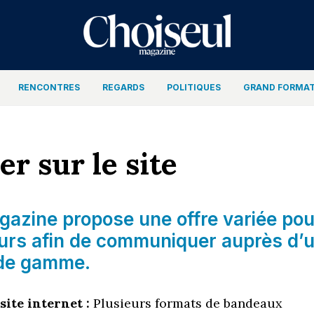
RENCONTRES
REGARDS
POLITIQUES
GRAND FORMA
r sur le site
gazine propose une offre variée pou
urs afin de communiquer auprès d’
 de gamme.
ite internet :
Plusieurs formats de bandeaux