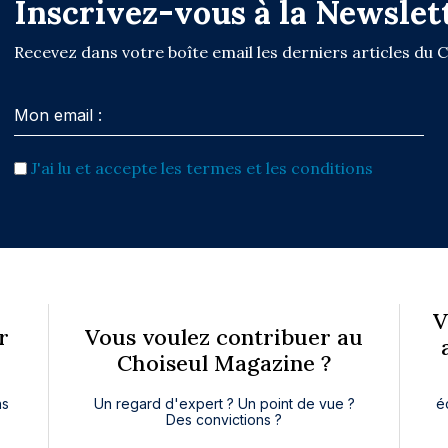
Inscrivez-vous à la Newslet
Recevez dans votre boîte email les derniers articles du 
J'ai lu et accepte les termes et les conditions
V
r
Vous voulez contribuer au
Choiseul Magazine ?
ns
Un regard d'expert ? Un point de vue ?
é
Des convictions ?