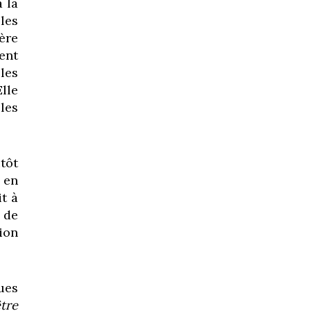
 la
les
ère
ent
les
Elle
les
tôt
 en
it à
 de
ion
ques
être