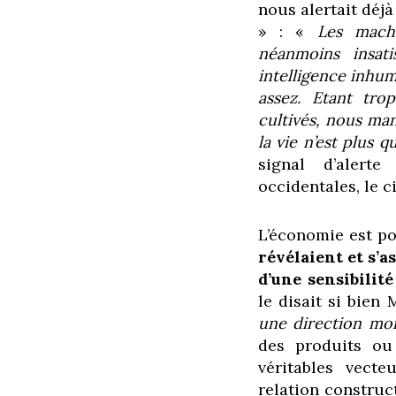
nous alertait déjà
» : «
Les machi
néanmoins insati
intelligence inhu
assez. Etant tro
cultivés, nous man
la vie n’est plus 
signal d’alert
occidentales, le c
L’économie est po
révélaient et s’a
d’une sensibilit
le disait si bien 
une direction moral
des produits ou
véritables vecte
relation construct