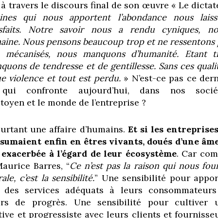
 à travers le discours final de son œuvre « Le dicta
nes qui nous apportent l’abondance nous laiss
sfaits. Notre savoir nous a rendu cyniques, no
maine. Nous pensons beaucoup trop et ne ressentons 
p mécanisés, nous manquons d’humanité. Etant t
quons de tendresse et de gentillesse. Sans ces quali
que violence et tout est perdu.
» N’est-ce pas ce dern
e qui confronte aujourd’hui, dans nos socié
itoyen et le monde de l’entreprise ?
urtant une affaire d’humains.
Et si les entreprises
ssumaient enfin en êtres vivants, doués d’une âme
é exacerbée à l’égard de leur écosystème
. Car co
Maurice Barres, “
Ce n’est pas la raison qui nous fou
e, c’est la sensibilité.
” Une sensibilité pour appor
 des services adéquats à leurs consommateurs
urs de progrès. Une sensibilité pour cultiver 
ive et progressiste avec leurs clients et fournisse