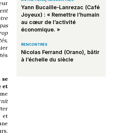
teur
Yann Bucaille-Lanrezac (Café
ent
Joyeux) : « Remettre l’humain
tre
au cœur de l’activité
pas
économique. »
rop
tés,
RENCONTRES
ier
Nicolas Ferrand (Orano), bâtir
tés
à l’échelle du siècle
 se
 et
mme
rnit
ter
 et
une
urs.