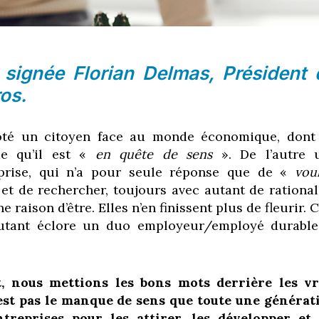
 signée Florian Delmas, Président 
ros
.
ôté un citoyen face au monde économique, dont
me qu’il est «
en quête de sens
». De l’autre 
prise, qui n’a pour seule réponse que de «
vou
et de rechercher, toujours avec autant de rationali
 raison d’être. Elles n’en finissent plus de fleurir. 
autant éclore un duo employeur/employé durable
t, nous mettions les bons mots derrière les vr
est pas le manque de sens que toute une générat
treprises pour les attirer, les développer et 