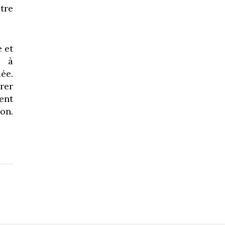
tre
e et
e à
ée.
irer
ent
ion.