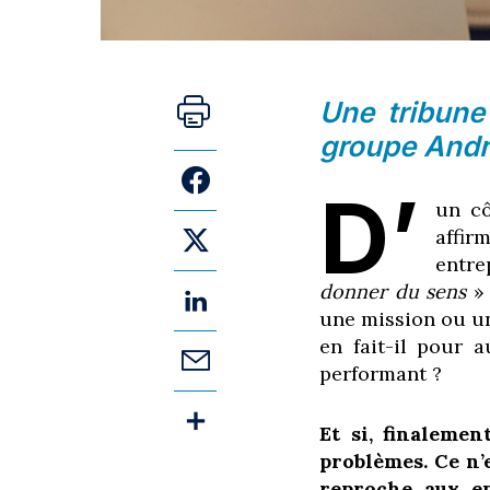
Une tribune
groupe And
D’
un c
affir
entre
donner du sens
» 
une mission ou une
en fait-il pour 
performant ?
Et si, finalemen
problèmes. Ce n’
reproche aux en