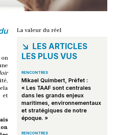
du
La valeur du réel
LES ARTICLES
LES PLUS VUS
 on
une
loir
RENCONTRES
té,
Mikael Quimbert, Préfet :
Cela
« Les TAAF sont centrales
 et
dans les grands enjeux
maritimes, environnementaux
et stratégiques de notre
époque. »
ais
ion
RENCONTRES
les