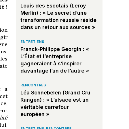
Louis des Escotais (Leroy
é !
Merlin) : « Le secret d’une
transformation réussie réside
dans un retour aux sources »
ion
agir
ENTRETIENS
igne
Franck-Philippe Georgin : «
ns,
L’État et l’entreprise
des
gagneraient à s’inspirer
uate
davantage l’un de l’autre »
RENCONTRES
e à
Léa Schnebelen (Grand Cru
 cet
Rangen) : « L’alsace est un
ce,
véritable carrefour
eur
européen »
lité
ui,
ENTRETIENS
,
RENCONTRES