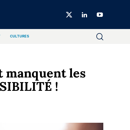
Choiseul
Magazine
T
CULTURES
nt manquent les
SIBILITÉ !