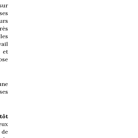
sur
ses
urs
rès
les
ail
 et
ose
une
ses
tôt
eux
 de