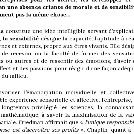
ien une absence criante de morale et de sensibilit
lument pas la même chose…
ns
constitue une idée intelligible servant d’explicat
,
la sensibilité
désigne la capacité, l’aptitude à ré
rnes et externes, propre aux êtres vivants. Elle dés
 de recevoir ou la faculté de former des sensatio
ves ou autres et de ressentir des émotions, d’avoir 
affect et des passions pour réagir d’une façon adéq
 du milieu.
voriser l’émancipation individuelle et collectiv
ble expérience sensorielle et affective, l’entreprise,
 longtemps privilégié les sciences, la connaissan
 mathématique, à savoir la maximisation de la val
nariale. Friedman affirmait que «
l’unique responsabi
rise est d’accroître ses profits
». Chaplin, quant à l