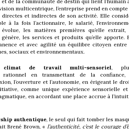
 et de la communauté de destin qui lient l’humain à
vision multicentrique, l’entreprise prend en compte 
 directes et indirectes de son activité. Elle consid
e à la fois l’actionnaire, le salarié, l’environnem
 évolue, les matières premières qu’elle extrait, 
 génère, les services et produits qu’elle apporte. 
nence et avec agilité un équilibre citoyen entre 
es, sociaux et environnementaux.
climat de travail multi-sensoriel
, plu
t rationnel en transmettant de la confiance,
exion, l’ouverture et l’autonomie, en érigeant le dro
initiative, comme unique expérience sensorielle et
gmatique, en accordant une place accrue à l’intuit
rship authentique
, le seul qui fait tomber les mas
ait Brené Brown, «
l’authenticité, c’est le courage d’