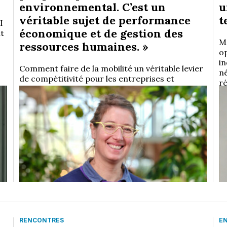
environnemental. C’est un
u
véritable sujet de performance
t
I
économique et de gestion des
nt
Ma
ressources humaines. »
o
in
Comment faire de la mobilité un véritable levier
né
de compétitivité pour les entreprises et
ré
d’attractivité pour les territoires ? Lauréate du
e
Choiseul Hauts-de-France, Noémie Rogeau,
P
PDG de 2
…
Par
Choiseul Magazine
RENCONTRES
E