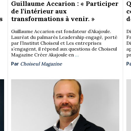
Guillaume Accarion : « Participer
Q
de l’intérieur aux
c
s
transformations à venir. »
d
Guillaume Accarion est fondateur d’Akajoule.
D
Lauréat du palmarès Leadership engagé, porté
F
par l’Institut Choiseul et Les entreprises
D
s’engagent, il répond aux questions de Choiseul
a
Magazine Créer Akajoule en
…
pr
Par
Choiseul Magazine
P