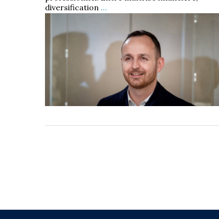
diversification
…
Par
Choiseul Magazine