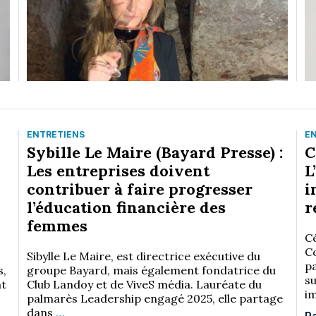
ENTRETIENS
E
Sybille Le Maire (Bayard Presse) :
C
Les entreprises doivent
L
contribuer à faire progresser
i
l’éducation financière des
r
femmes
Cé
C
Sibylle Le Maire, est directrice exécutive du
p
s,
groupe Bayard, mais également fondatrice du
su
nt
Club Landoy et de ViveS média. Lauréate du
i
palmarès Leadership engagé 2025, elle partage
dans
…