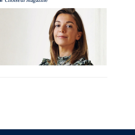
ar
Choiseul Magazine