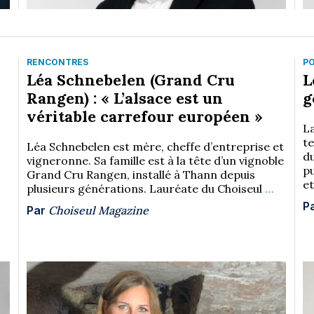
RENCONTRES
P
Léa Schnebelen (Grand Cru
L
Rangen) : « L’alsace est un
g
véritable carrefour européen »
La
t
Léa Schnebelen est mère, cheffe d’entreprise et
d
vigneronne. Sa famille est à la tête d’un vignoble
p
Grand Cru Rangen, installé à Thann depuis
e
plusieurs générations. Lauréate du Choiseul
…
P
Par
Choiseul Magazine