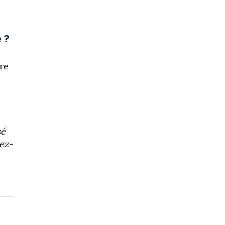
 ?
re
sé
dez-