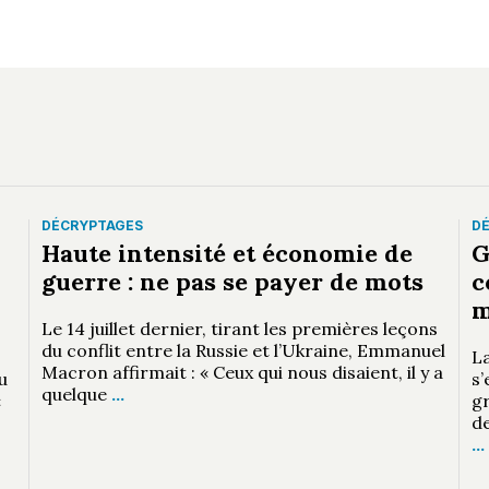
DÉCRYPTAGES
D
Haute intensité et économie de
G
guerre : ne pas se payer de mots
c
m
Le 14 juillet dernier, tirant les premières leçons
du conflit entre la Russie et l’Ukraine, Emmanuel
L
Macron affirmait : « Ceux qui nous disaient, il y a
u
s
quelque
…
«
gr
de
…