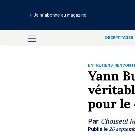
Je m'abonne au magazine
DÉCRYPTAGES
ENTRETIENS
RENCONT
Yann Bu
véritab
pour le 
Choiseul 
Par
Publié le
26 septemb