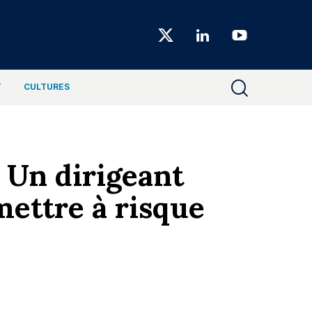
Choiseul
Magazine
T
CULTURES
« Un dirigeant
mettre à risque