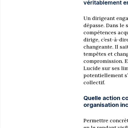
véritablement 
Un dirigeant enga
dépasse. Dans le s
compétences acquis
dirige, c’est-à-di
changeante. Il sai
tempêtes et chang
compromission. En
Lucide sur ses lim
potentiellement s’
collectif.
Quelle action c
organisation in
Permettre concrèt
en le rendant visi