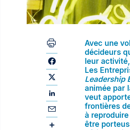
Avec une vo
décideurs q
leur activité
Les Entrepr
Leadership
animée par l
veut apporte
frontières d
à reproduir
être porteus