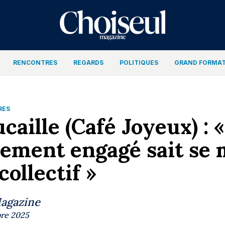
RENCONTRES
REGARDS
POLITIQUES
GRAND FORMA
RES
caille (Café Joyeux) : 
lement engagé sait se 
collectif »
Magazine
re 2025