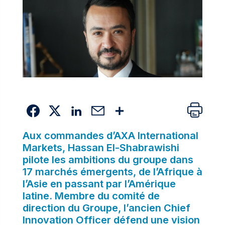
Aux commandes d’AXA International
Markets, Hassan El-Shabrawishi
pilote les ambitions du groupe dans
17 marchés émergents, de l’Afrique à
l’Asie en passant par l’Amérique
latine. Membre du comité de
direction du Groupe, l’ancien Chief
Innovation Officer défend une vision