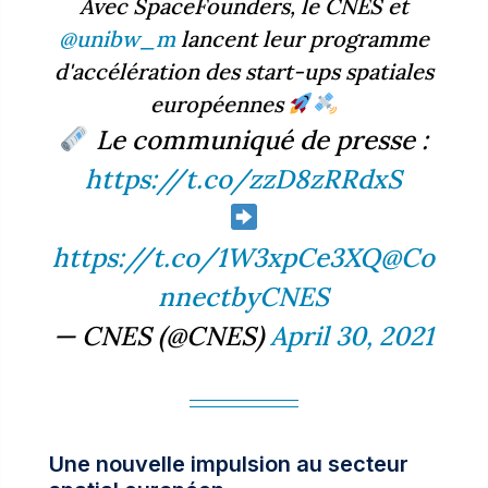
Avec SpaceFounders, le CNES et
@unibw_m
lancent leur programme
d'accélération des start-ups spatiales
européennes
Le communiqué de presse :
https://t.co/zzD8zRRdxS
https://t.co/1W3xpCe3XQ
@Co
nnectbyCNES
— CNES (@CNES)
April 30, 2021
Une nouvelle impulsion au secteur