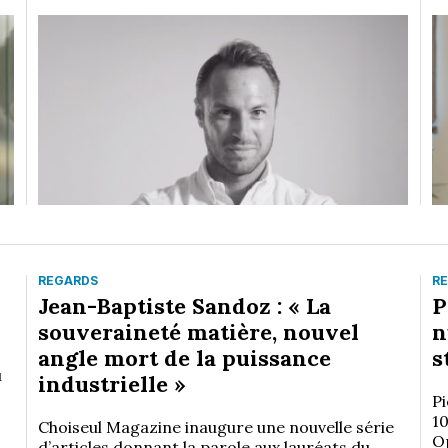
REGARDS
R
Jean-Baptiste Sandoz : « La
P
souveraineté matière, nouvel
n
angle mort de la puissance
s
u
industrielle »
Pi
10
Choiseul Magazine inaugure une nouvelle série
O
d’articles donnant la parole aux lauréats du