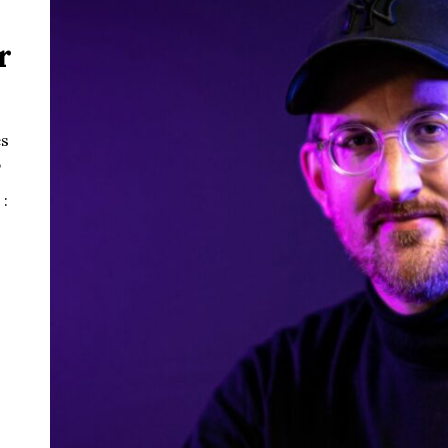
r
es
,
: