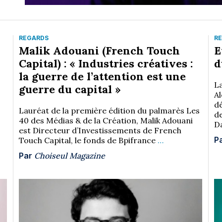
REGARDS
R
Malik Adouani (French Touch
E
Capital) : « Industries créatives :
d
la guerre de l’attention est une
L
guerre du capital »
A
dé
Lauréat de la première édition du palmarès Les
de
40 des Médias & de la Création, Malik Adouani
Da
est Directeur d’Investissements de French
P
Touch Capital, le fonds de Bpifrance
…
Par
Choiseul Magazine