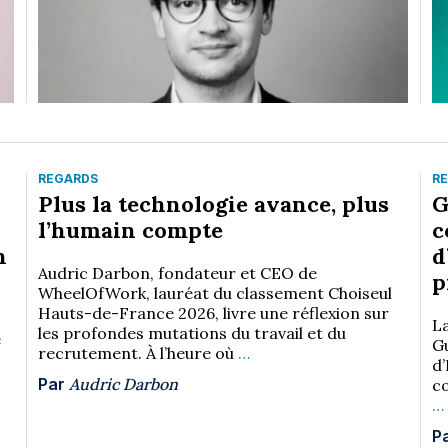
REGARDS
R
Plus la technologie avance, plus
G
l’humain compte
c
n
d
Audric Darbon, fondateur et CEO de
p
WheelOfWork, lauréat du classement Choiseul
Hauts-de-France 2026, livre une réflexion sur
L
les profondes mutations du travail et du
e
Gu
recrutement. À l’heure où
…
d’
Par
Audric Darbon
co
…
P