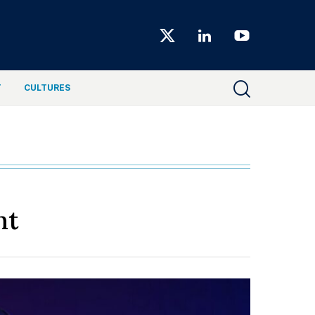
Choiseul
Magazine
T
CULTURES
nt