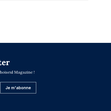
ter
Choiseul Magazine !