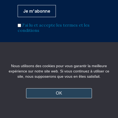
J'ai lu et accepte les termes et les
conditions
Nous utilisons des cookies pour vous garantir la meilleure
Vous voulez annoncer sur
expérience sur notre site web. Si vous continuez à utiliser ce
Choiseul Magazine ?
site, nous supposerons que vous en êtes satisfait.
Contactez notre régie pour des solutions
personnalisées
OK
Contactez-nous