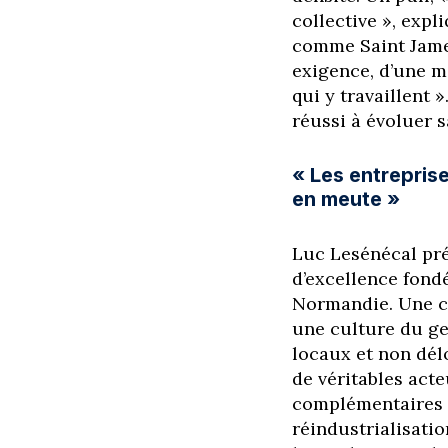
collective », expl
comme Saint James
exigence, d’une ma
qui y travaillent 
réussi à évoluer s
« Les entrepris
en meute »
Luc Lesénécal pré
d’excellence fondé
Normandie. Une c
une culture du ges
locaux et non dél
de véritables acte
complémentaires a
réindustrialisati