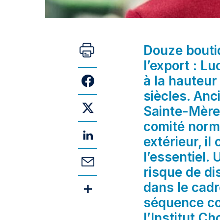
Douze boutiq
l’export : L
à la hauteur
siècles. Anc
Sainte-Mère
comité norm
extérieur, i
l’essentiel.
risque de dis
dans le cadr
séquence co
l’Institut C