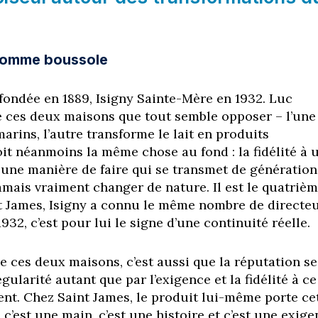
comme boussole
 fondée en 1889, Isigny Sainte-Mère en 1932. Luc
é ces deux maisons que tout semble opposer – l’une
marins, l’autre transforme le lait en produits
voit néanmoins la même chose au fond : la fidélité à 
à une manière de faire qui se transmet de génération
amais vraiment changer de nature. Il est le quatriè
t James, Isigny a connu le même nombre de directe
32, c’est pour lui le signe d’une continuité réelle.
de ces deux maisons, c’est aussi que la réputation se
égularité autant que par l’exigence et la fidélité à ce
ment. Chez Saint James, le produit lui-même porte ce
« c’est une main, c’est une histoire et c’est une exig