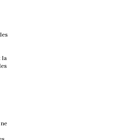
les
 la
des
 ne
es