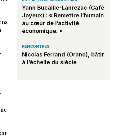
Yann Bucaille-Lanrezac (Café
Joyeux) : « Remettre l’humain
ens
au cœur de l’activité
a
économique. »
RENCONTRES
r
Nicolas Ferrand (Orano), bâtir
à l’échelle du siècle
r
mme
par