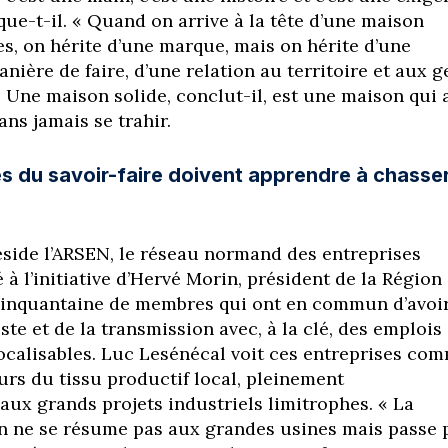
ique-t-il. « Quand on arrive à la tête d’une maison
, on hérite d’une marque, mais on hérite d’une
nière de faire, d’une relation au territoire et aux g
». Une maison solide, conclut-il, est une maison qui 
ans jamais se trahir.
es du savoir-faire doivent apprendre à chasse
side l’ARSEN, le réseau normand des entreprises
 à l’initiative d’Hervé Morin, président de la Région
inquantaine de membres qui ont en commun d’avoi
te et de la transmission avec, à la clé, des emplois
ocalisables. Luc Lesénécal voit ces entreprises co
urs du tissu productif local, pleinement
ux grands projets industriels limitrophes. « La
on ne se résume pas aux grandes usines mais passe 