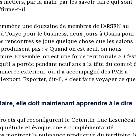
es métiers, par la main, par les savoir-faire qui sont
ffirme-t-il.
il emmène une douzaine de membres de l’ARSEN au
 à Tokyo pour le business, deux jours à Osaka pour 
s rencontres se joue quelque chose que les salons
 produisent pas : « Quand on est seul, on nous
miré. Ensemble, on est une force territoriale ». C’est
u’il a portée pendant neuf ans à la tête du comité 
mmerce extérieur, où il a accompagné des PME à
l’export. Exporter, dit-il, « c’est faire voyager ce que
aire, elle doit maintenant apprendre à le dire
rojets qui reconfigurent le Cotentin, Luc Lesénécal
nquiétude et évoque une « complémentarité
ns montrent la puissance productive du territoire, l