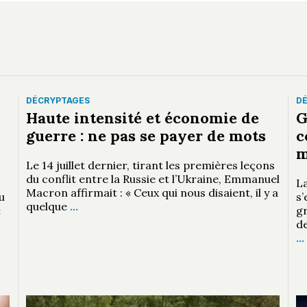
DÉCRYPTAGES
D
Haute intensité et économie de
G
guerre : ne pas se payer de mots
c
m
Le 14 juillet dernier, tirant les premières leçons
du conflit entre la Russie et l’Ukraine, Emmanuel
L
Macron affirmait : « Ceux qui nous disaient, il y a
u
s
quelque
…
«
gr
de
…