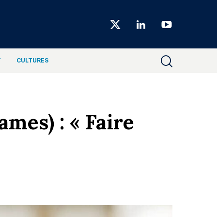
Choiseul
Magazine
T
CULTURES
ames) : « Faire