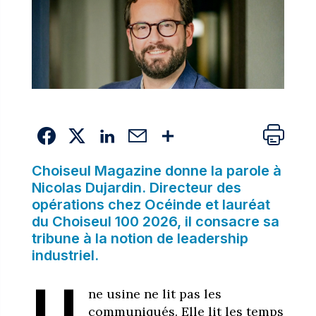
Choiseul Magazine donne la parole à
Nicolas Dujardin. Directeur des
opérations chez Océinde et lauréat
du Choiseul 100 2026, il consacre sa
tribune à la notion de leadership
industriel.
U
ne usine ne lit pas les
communiqués. Elle lit les temps