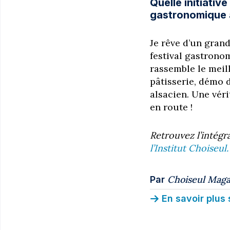
Quelle initiativ
gastronomique a
Je rêve d’un gran
festival gastrono
rassemble le meill
pâtisserie, démo d
alsacien. Une véri
en route !
Retrouvez l’intégr
l’Institut Choiseul.
Choiseul Maga
Par
En savoir plus 