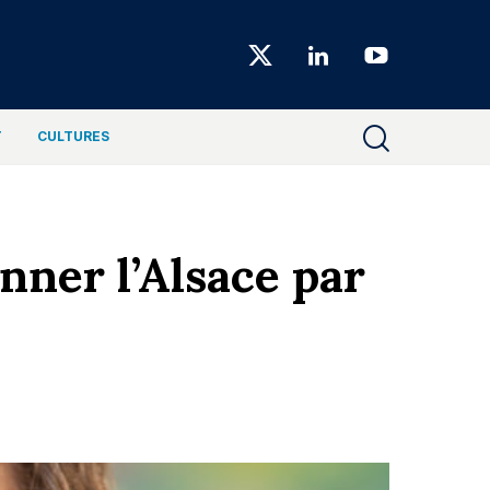
Choiseul
Magazine
T
CULTURES
nner l’Alsace par