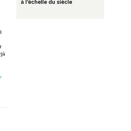
à l’échelle du siècle
i
r
éjà
e