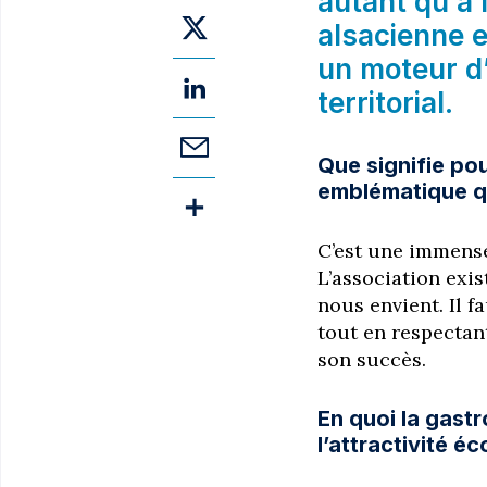
autant qu’à 
alsacienne e
un moteur d’a
territorial.
Que signifie pou
emblématique qu
C’est une immense
L’association exi
nous envient. Il f
tout en respectant
son succès.
En quoi la gastr
l’attractivité é