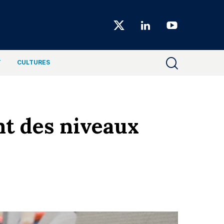
Choiseul
Magazine
T
CULTURES
nt des niveaux