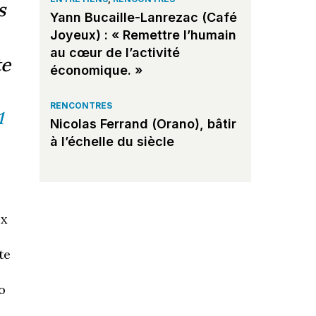
s
Yann Bucaille-Lanrezac (Café
Joyeux) : « Remettre l’humain
au cœur de l’activité
te
économique. »
RENCONTRES
1
Nicolas Ferrand (Orano), bâtir
à l’échelle du siècle
ix
te
o