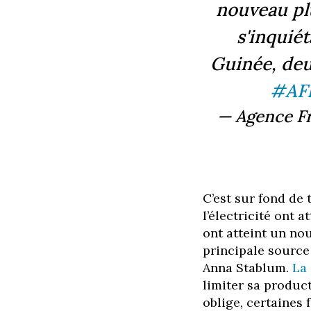
nouveau plu
s'inquié
Guinée, de
#AF
— Agence Fr
C’est sur fond de 
l’électricité ont 
ont atteint un no
principale source 
Anna Stablum.
La
limiter sa product
oblige, certaines 