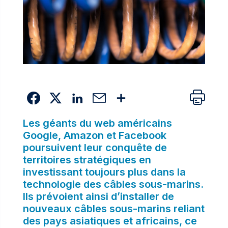
Les géants du web américains
Google, Amazon et Facebook
poursuivent leur conquête de
territoires stratégiques en
investissant toujours plus dans la
technologie des câbles sous-marins.
Ils prévoient ainsi d’installer de
nouveaux câbles sous-marins reliant
des pays asiatiques et africains, ce