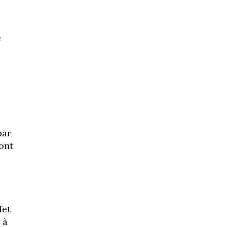
e
par
ont
fet
 à