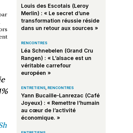
Louis des Escotais (Leroy
Merlin) : « Le secret d’une
par
transformation réussie réside
n
dans un retour aux sources »
ors
ent
RENCONTRES
Léa Schnebelen (Grand Cru
Rangen) : « L’alsace est un
véritable carrefour
européen »
ie
ENTRETIENS
,
RENCONTRES
 4%
Yann Bucaille-Lanrezac (Café
Joyeux) : « Remettre l’humain
au cœur de l’activité
économique. »
Sh
ENTRETIENS