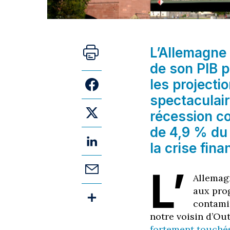
L’Allemagne
de son PIB p
les projecti
spectaculair
récession c
de 4,9 % du 
la crise fin
L’
Allemag
aux prog
contami
notre voisin d’Ou
fortement touchés