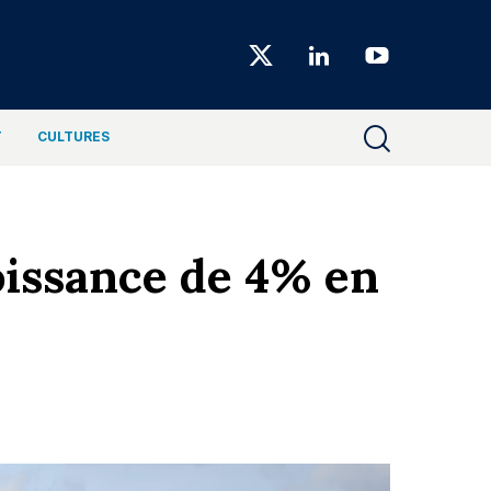
Choiseul
Magazine
T
CULTURES
oissance de 4% en