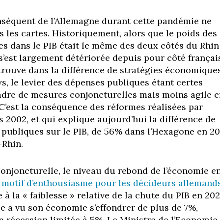
séquent de l’Allemagne durant cette pandémie ne
s les cartes. Historiquement, alors que le poids des
s dans le PIB était le même des deux côtés du Rhin
 s’est largement détériorée depuis pour côté françai
n trouve dans la différence de stratégies économique
s, le levier des dépenses publiques étant certes
cadre de mesures conjoncturelles mais moins agile 
C’est la conséquence des réformes réalisées par
 2002, et qui explique aujourd’hui la différence de
 publiques sur le PIB, de 56% dans l’Hexagone en 2
-Rhin.
onjoncturelle, le niveau du rebond de l’économie e
n
motif d’enthousiasme pour les décideurs allemand
e à la « faiblesse » relative de la chute du PIB en 202
ce a vu son économie s’effondrer de plus de 7%,
sa récession limitée à 5%. Le Ministre de l’Economie