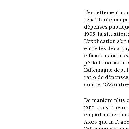
L’endettement con
rebat toutefois pa
dépenses publique
1995, la situation
L’explication s’e
entre les deux pay
efficace dans le 
période normale. 
l’Allemagne depuis
ratio de dépenses
contre 45% outre
De manière plus c
2021 constitue u
en particulier fac
Alors que la Fran
l’Allemagne a vu 