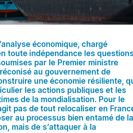
d’analyse économique, chargé
en toute indépendance les question
 soumises par le Premier ministre
 préconisé au gouvernement de
construire une économie résiliente, q
iculier les actions publiques et les
times de la mondialisation. Pour le
agit pas de tout relocaliser en Franc
oser au processus bien entamé de l
on, mais de s’attaquer à la