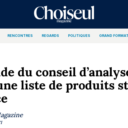
RENCONTRES
REGARDS
POLITIQUES
GRAND FORMA
de du conseil d’analy
 une liste de produits 
ce
Magazine
1