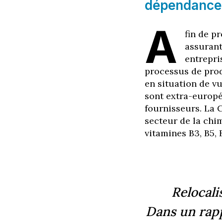
dépendance à
A
fin de p
assurant
entrepri
processus de prod
en situation de v
sont extra-europé
fournisseurs. La 
secteur de la chim
vitamines B3, B5, 
Relocali
Dans un rapp