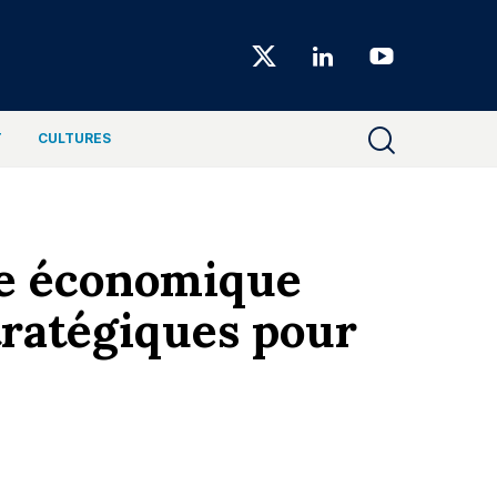
Choiseul
Magazine
T
CULTURES
se économique
stratégiques pour