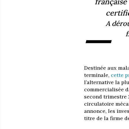
française
certif
A déro
—
f
Destinée aux mala
terminale,
cette p
l’alternative la p
commercialisée d
second trimestre 2
circulatoire méca
annonce, les inves
titre de la firme 