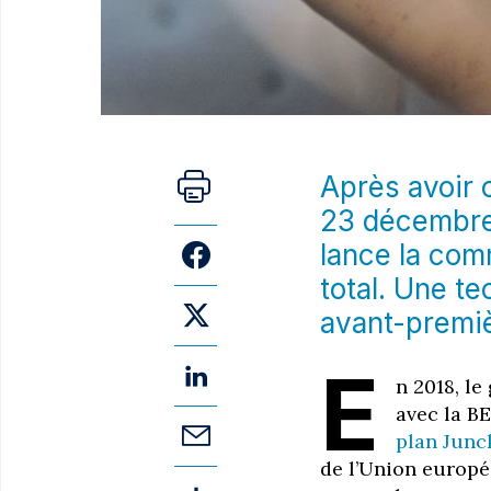
Après avoir 
23 décembre 
lance la com
total. Une t
avant-premiè
E
n 2018, l
avec la B
plan Junc
de l’Union europé