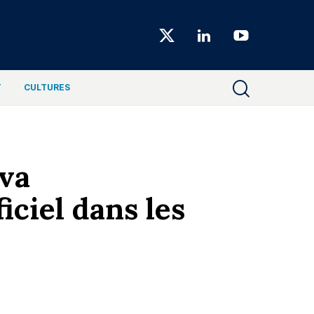
Choiseul
Magazine
T
CULTURES
va
iciel dans les