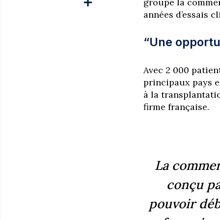
groupe la commerc
années d’essais c
“Une opportu
Avec 2 000 patient
principaux pays e
à la transplantati
firme française.
La commerc
conçu pa
pouvoir déb