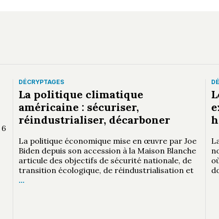
DÉCRYPTAGES
D
La politique climatique
L
américaine : sécuriser,
e
réindustrialiser, décarboner
h
 6
La politique économique mise en œuvre par Joe
La
Biden depuis son accession à la Maison Blanche
n
articule des objectifs de sécurité nationale, de
où
transition écologique, de réindustrialisation et
d
…