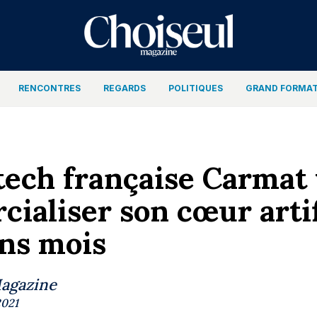
RENCONTRES
REGARDS
POLITIQUES
GRAND FORMA
ech française Carmat 
ialiser son cœur artif
ns mois
Magazine
2021