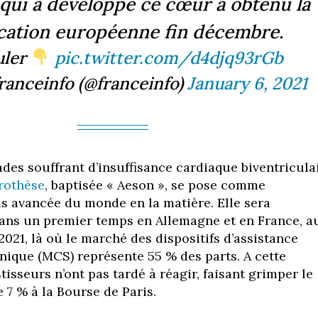
 qui a développé ce cœur a obtenu la
ication européenne fin décembre.
uler
pic.twitter.com/d4djq93rGb
ranceinfo (@franceinfo)
January 6, 2021
des souffrant d’insuffisance cardiaque biventricula
rothèse
, baptisée « Aeson », se pose comme
lus avancée du monde en la matière. Elle sera
ans un premier temps en Allemagne et en France, a
021, là où le marché des dispositifs d’assistance
nique (MCS) représente 55 % des parts. A cette
tisseurs n’ont pas tardé à réagir, faisant grimper le
de 7 % à la Bourse de Paris.