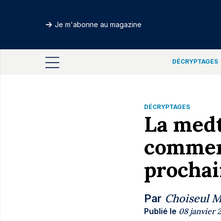
Je m'abonne au magazine
DÉCRYPTAGES
DÉCRYPTAGES
La medt
commerc
prochai
Choiseul 
Par
Publié le
08 janvier 