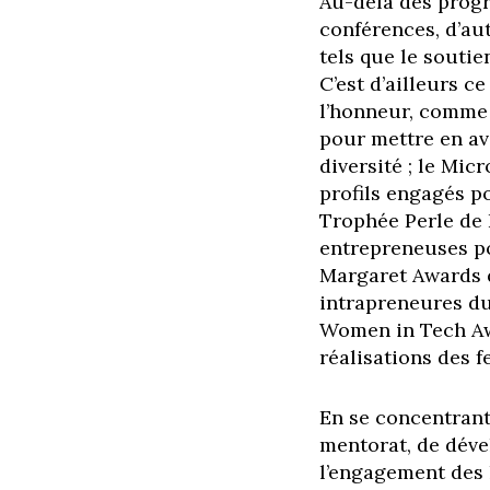
Au-delà des prog
conférences, d’aut
tels que le soutie
C’est d’ailleurs 
l’honneur, comme 
pour mettre en av
diversité ; le Mi
profils engagés p
Trophée Perle de L
entrepreneuses po
Margaret Awards 
intrapreneures du
Women in Tech Awa
réalisations des 
En se concentrant 
mentorat, de dév
l’engagement des