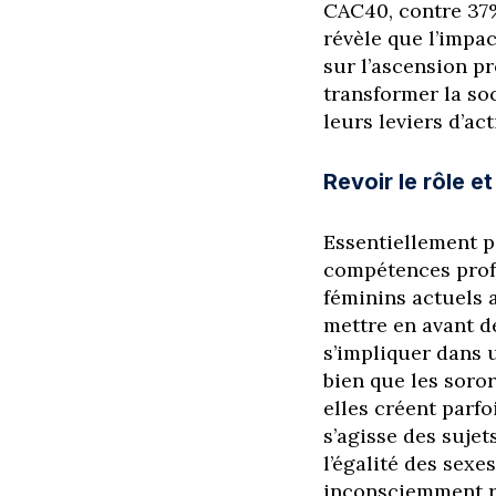
CAC40, contre 37%
révèle que l’impac
sur l’ascension p
transformer la soc
leurs leviers d’act
Revoir le rôle e
Essentiellement p
compétences profe
féminins actuels a
mettre en avant de
s’impliquer dans u
bien que les soro
elles créent parfo
s’agisse des sujet
l’égalité des sex
inconsciemment r