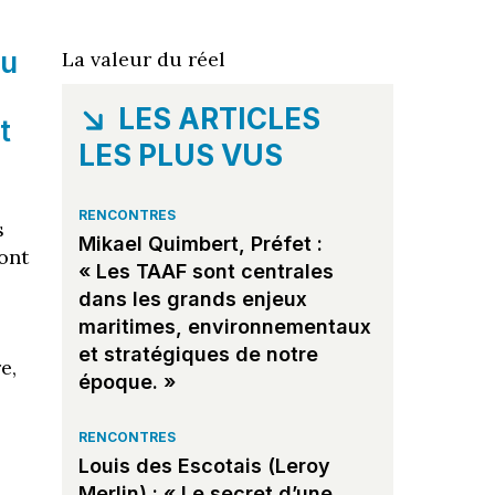
su
La valeur du réel
LES ARTICLES
t
LES PLUS VUS
RENCONTRES
s
Mikael Quimbert, Préfet :
 ont
« Les TAAF sont centrales
dans les grands enjeux
maritimes, environnementaux
et stratégiques de notre
e,
époque. »
RENCONTRES
Louis des Escotais (Leroy
Merlin) : « Le secret d’une