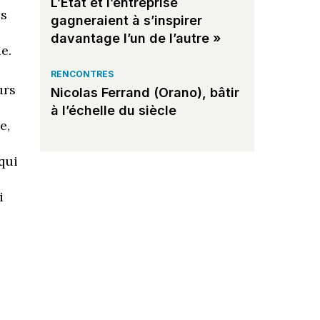
L’État et l’entreprise
es
gagneraient à s’inspirer
davantage l’un de l’autre »
e.
RENCONTRES
urs
Nicolas Ferrand (Orano), bâtir
à l’échelle du siècle
e,
qui
i
e