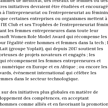
rammes de mentorat, des réseaux de femmes ou des
res initiatives devraient être étudiées et encourag
n à l’intrepreneuriat ou l’entrepreneuriat au féminin
ce que certaines entreprises ou organismes mettent à
l’IE Club et ses Trophées de l’entrepreneuriat fémi
ant les femmes entrepreneures dans toute leur
crosoft Women Role Model Award qui récompense les
our l’égalité entre hommes et femmes dans la tech ; 
ait (groupe Yoplait), qui depuis 2017 soutient les
rteuses de projets novateurs et engagés ; les
qui récompensent les femmes entrepreneures et
 numérique en Europe et en Afrique ; ou encore les
rds, événement international qui célèbre les
femmes dans le secteur technologique.
sur des initiatives plus globales en matière de
eloppement des compétences, en acceptant
 hommes comme alliés et en favorisant la promotio