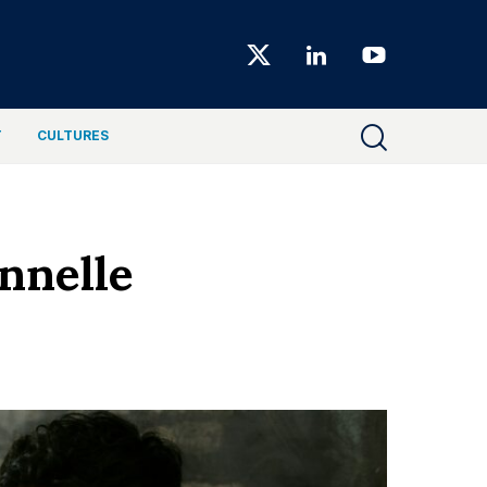
Choiseul
Magazine
T
CULTURES
onnelle