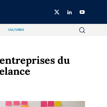
Choiseul
Magazine
T
CULTURES
 entreprises du
relance