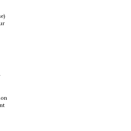
e)
ur
r
ion
nt