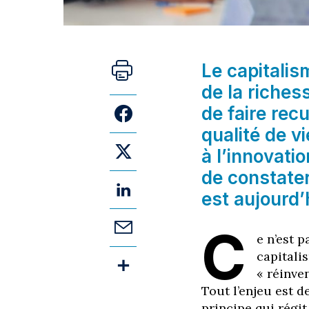
Le capitalis
de la riches
de faire recu
qualité de v
à l’innovati
de constate
est aujourd’
C
e n’est 
capitalis
« réinve
Tout l’enjeu est 
principe qui régi