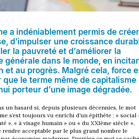
me a indéniablement permis de crée
se, d’impulser une croissance durab
ler la pauvreté et d’améliorer la
ie générale dans le monde, en incita
on et au progrès. Malgré cela, force e
r que le terme même de capitalisme
hui porteur d’une image dégradée.
pas un hasard si, depuis plusieurs décennies, le mot
me s’est toujours vu enrichi d’un épithète : « social 
nté », « à visage humain » ou « du XXIème siècle ».
de rendre acceptable par le plus grand nombre le
t nos économies modernes. Derrière ce mot se cach