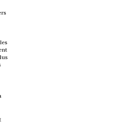
ers
les
ent
plus
s
a
t