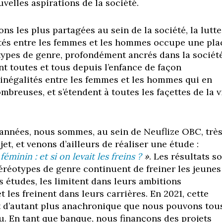
velles aspirations de la société.
ons les plus partagées au sein de la société, la lutte
ités entre les femmes et les hommes occupe une pla
otypes de genre, profondément ancrés dans la société
t toutes et tous depuis l’enfance de façon
 inégalités entre les femmes et les hommes qui en
breuses, et s’étendent à toutes les façettes de la v
années, nous sommes, au sein de Neuflize OBC, trè
et, et venons d’ailleurs de réaliser une étude :
éminin : et si on levait les freins ?
»
. Les résultats s
téréotypes de genre continuent de freiner les jeunes
 études, les limitent dans leurs ambitions
t les freinent dans leurs carrières. En 2021, cette
t d’autant plus anachronique que nous pouvons tou
au. En tant que banque, nous finançons des projets