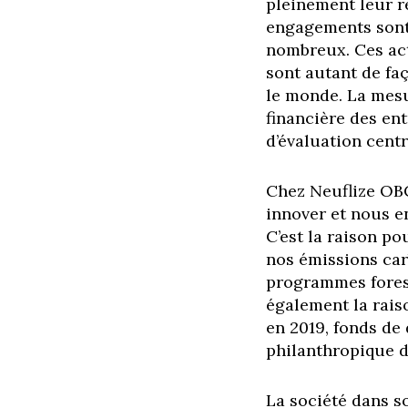
pleinement leur r
engagements sont p
nombreux. Ces act
sont autant de faç
le monde. La mesu
financière des ent
d’évaluation centr
Chez Neuflize OBC
innover et nous 
C’est la raison p
nos émissions car
programmes forest
également la rais
en 2019, fonds de 
philanthropique d
La société dans so