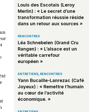
Louis des Escotais (Leroy
Merlin) : « Le secret d’une
transformation réussie réside
dans un retour aux sources »
’un
RENCONTRES
eur
Léa Schnebelen (Grand Cru
oi
Rangen) : « L’alsace est un
véritable carrefour
e
européen »
ENTRETIENS
,
RENCONTRES
été
Yann Bucaille-Lanrezac (Café
re
Joyeux) : « Remettre l’humain
au cœur de l’activité
économique. »
nt
n
ENTRETIENS