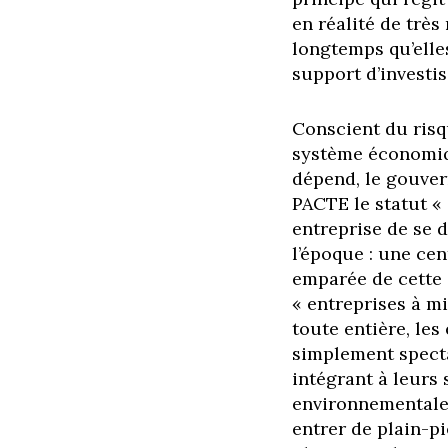
en réalité de trè
longtemps qu’elles
support d’investi
Conscient du risq
système économiqu
dépend, le gouvern
PACTE le statut « 
entreprise de se 
l’époque : une cen
emparée de cette 
« entreprises à m
toute entière, les
simplement specta
intégrant à leurs 
environnementale 
entrer de plain-p