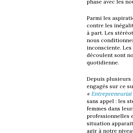
phase avec les nou
Parmi les aspirati
contre les inégal
à part. Les stéré
nous conditionnen
inconsciente. Les
découlent sont nom
quotidienne.
Depuis plusieurs 
engagés sur ce suj
«
Entrepreneuriat f
sans appel : les s
femmes dans leurs
professionnelles e
situation apparai
agir à notre nive