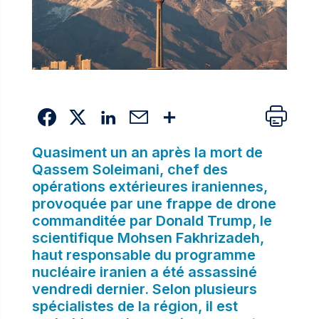
Quasiment un an après la mort de
Qassem Soleimani, chef des
opérations extérieures iraniennes,
provoquée par une frappe de drone
commanditée par Donald Trump, le
scientifique Mohsen Fakhrizadeh,
haut responsable du programme
nucléaire iranien a été assassiné
vendredi dernier. Selon plusieurs
spécialistes de la région, il est