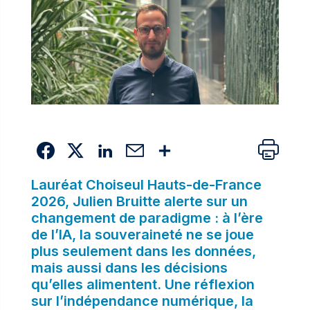
Lauréat Choiseul Hauts-de-France
2026, Julien Bruitte alerte sur un
changement de paradigme : à l’ère
de l’IA, la souveraineté ne se joue
plus seulement dans les données,
mais aussi dans les décisions
qu’elles alimentent. Une réflexion
sur l’indépendance numérique, la