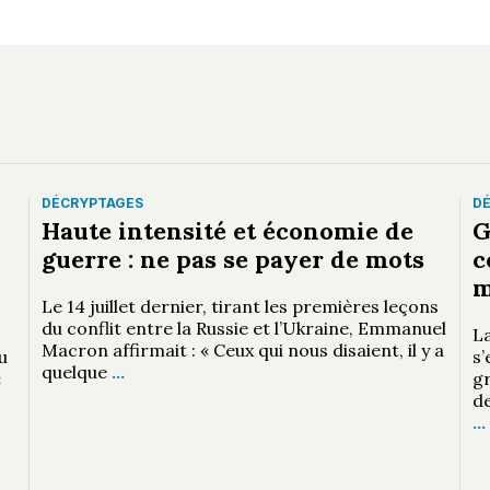
DÉCRYPTAGES
D
Haute intensité et économie de
G
guerre : ne pas se payer de mots
c
m
Le 14 juillet dernier, tirant les premières leçons
du conflit entre la Russie et l’Ukraine, Emmanuel
L
Macron affirmait : « Ceux qui nous disaient, il y a
u
s
quelque
…
«
gr
de
…