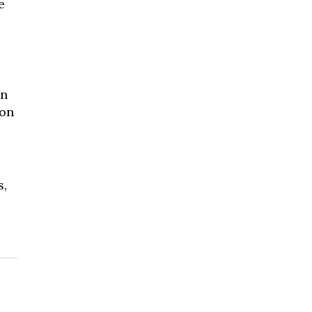
e
on
ion
s,