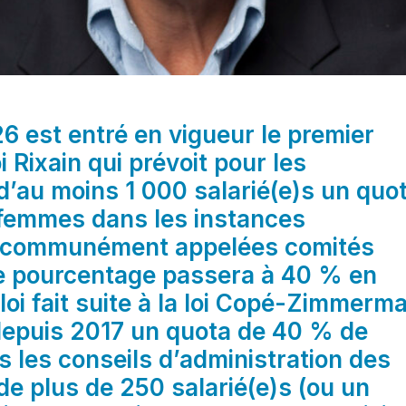
 est entré en vigueur le premier
oi Rixain qui prévoit pour les
d’au moins 1 000 salarié(e)s un quo
femmes dans les instances
, communément appelées comités
Ce pourcentage passera à 40 % en
loi fait suite à la loi Copé-Zimmerm
depuis 2017 un quota de 40 % de
 les conseils d’administration des
de plus de 250 salarié(e)s (ou un