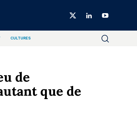
Choiseul
Magazine
T
CULTURES
eu de
autant que de