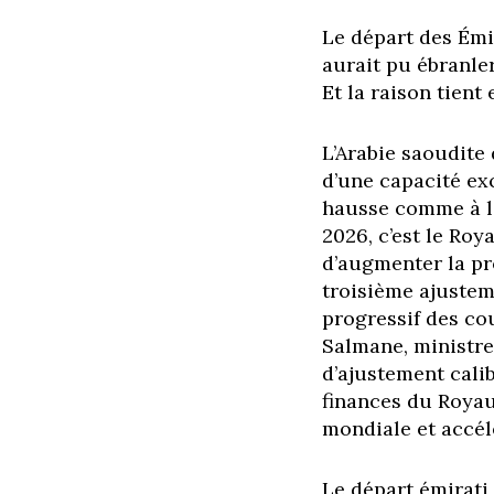
Le départ des Émir
aurait pu ébranler
Et la raison tient
L’Arabie saoudite 
d’une capacité ex
hausse comme à la
2026, c’est le Roy
d’augmenter la pr
troisième ajuste
progressif des co
Salmane, ministre 
d’ajustement calib
finances du Royaum
mondiale et accélé
Le départ émirati,