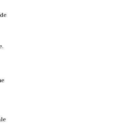
 de
e.
ne
ale