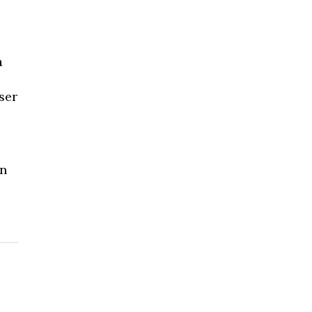
a
ser
en