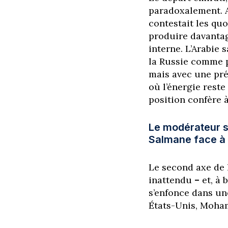
paradoxalement. A
contestait les qu
produire davantag
interne. L’Arabie 
la Russie comme p
mais avec une pr
où l’énergie reste
position confère 
Le modérateur 
Salmane face à l
Le second axe de
inattendu
–
et, à 
s’enfonce dans une
États-Unis, Moham