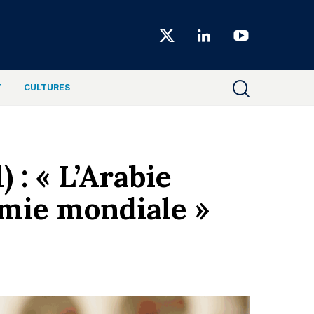
Choiseul
Magazine
T
CULTURES
 : « L’Arabie
omie mondiale »