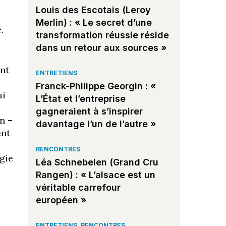
Louis des Escotais (Leroy
Merlin) : « Le secret d’une
.
transformation réussie réside
dans un retour aux sources »
ant
ENTRETIENS
Franck-Philippe Georgin : «
ai
L’État et l’entreprise
gagneraient à s’inspirer
in
–
davantage l’un de l’autre »
ent
RENCONTRES
égie
Léa Schnebelen (Grand Cru
Rangen) : « L’alsace est un
véritable carrefour
européen »
ENTRETIENS
,
RENCONTRES