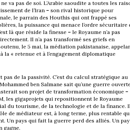
 ne va pas de soi. L’Arabie saoudite a toutes les rais
blissement de l’Iran
–
son rival historique pour
nale, le parrain des Houthis qui ont frappé ses
olières, la puissance qui menace l’ordre sécuritaire
’est là que réside la finesse
–
le Royaume n’a pas
 directement. Il n’a pas transformé ses griefs en
 soutenu, le 5 mai, la médiation pakistanaise, appela
 à la « retenue et à l’engagement diplomatique
t pas de la passivité. C’est du calcul stratégique au
. Mohammed ben Salmane sait qu’une guerre ouvert
asterait son projet de transformation économique
–
, les gigaprojets qui repositionnent le Royaume
 du tourisme, de la technologie et de la finance. I
rôle de médiateur est, à long terme, plus rentable q
nt. Un pays qui fait la guerre perd des alliés. Un pay
en gagne.