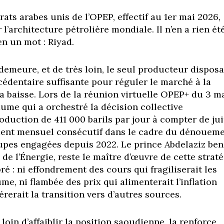
ats arabes unis de l’OPEP, effectif au 1er mai 2026,
 l’architecture pétrolière mondiale. Il n’en a rien été
 en un mot : Riyad.
demeure, et de très loin, le seul producteur dispos
cédentaire suffisante pour réguler le marché à la
 baisse. Lors de la réunion virtuelle OPEP+ du 3 m
aume qui a orchestré la décision collective
oduction de 411 000 barils par jour à compter de ju
ment mensuel consécutif dans le cadre du dénouem
upes engagées depuis 2022. Le prince Abdelaziz ben
de l’Énergie, reste le maître d’œuvre de cette strat
ré : ni effondrement des cours qui fragiliserait les
e, ni flambée des prix qui alimenterait l’inflation
rerait la transition vers d’autres sources.
 loin d’affaiblir la position saoudienne, la renforce