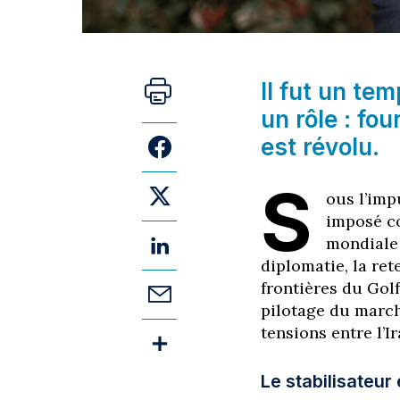
Il fut un tem
un rôle : fo
est révolu.
S
ous l’im
imposé co
mondial
diplomatie, la ret
frontières du Golf
pilotage du march
tensions entre l’Ir
Le stabilisateur