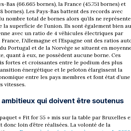
ays-Bas (66.665 bornes), la France (45.751 bornes) et
38 bornes). Les Pays-Bas battent des records avec
du nombre total de bornes alors qu’ils ne représente
la superficie de l’union. Ils sont également bien a
nne avec un ratio de 4 véhicules électriques par
 France, l’Allemagne et l’Espagne ont des ratios aut
 du Portugal et de la Norvège se situent en moyenn
te, quant à eux, ne possèdent aucune borne. Ces
ois fortes et croissantes entre le podium des plus
ansition énergétique et le peloton élargissent la
onomique entre les pays membres et font état d’une
s vitesses.
 ambitieux qui doivent être soutenus
aquet « Fit for 55 » mis sur la table par Bruxelles 
nt donc loin d’être réalisées. La volonté de la