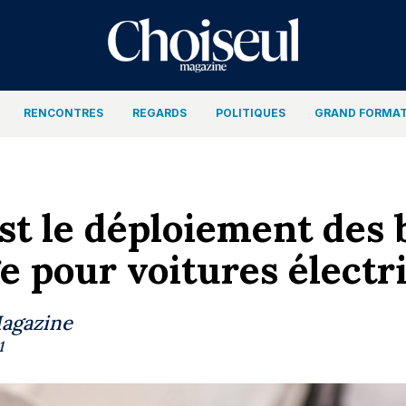
RENCONTRES
REGARDS
POLITIQUES
GRAND FORMA
st le déploiement des 
e pour voitures électr
Magazine
1