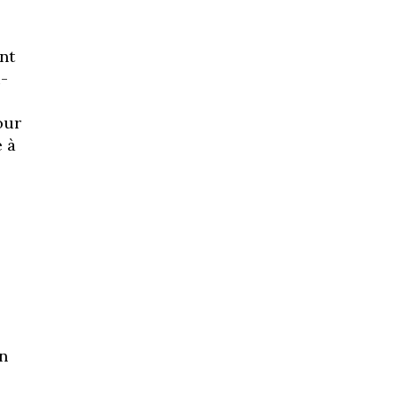
nt
u-
our
e à
en