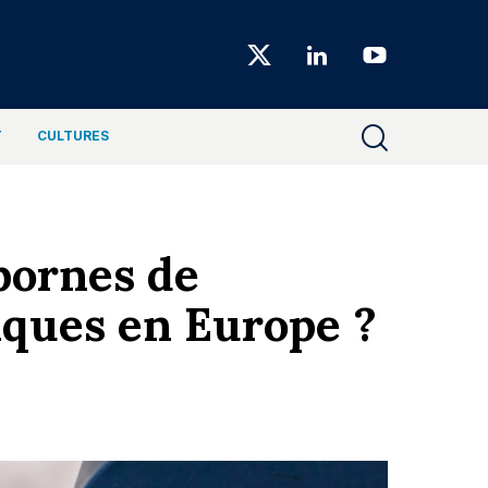
Choiseul
Magazine
T
CULTURES
bornes de
iques en Europe ?