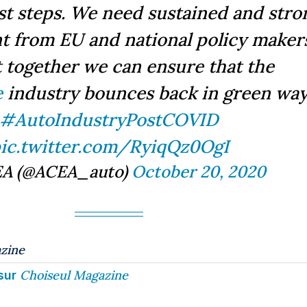
rst steps. We need sustained and stro
 from EU and national policy maker
t together we can ensure that the
e
industry bounces back in green way.
#AutoIndustryPostCOVID
ic.twitter.com/RyiqQz0OgI
A (@ACEA_auto)
October 20, 2020
zine
Choiseul Magazine
sur