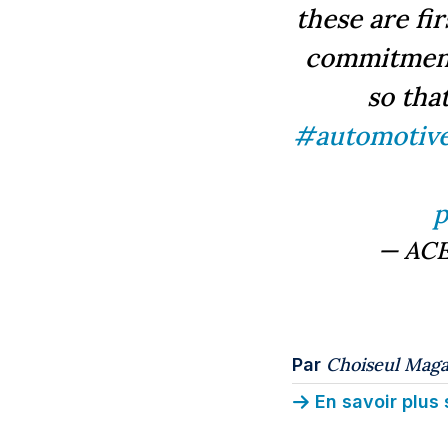
these are fi
commitment
so tha
#automotiv
p
— ACE
Choiseul Maga
Par
En savoir plus 