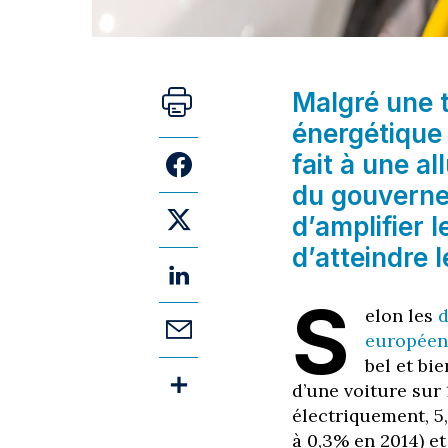
Malgré une t
énergétique
fait à une al
du gouverne
d’amplifier l
d’atteindre 
S
elon les
d
européen
bel et bi
d’une voiture sur 
électriquement, 5
à 0,3% en 2014) e