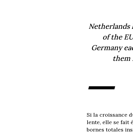
Netherlands h
of the EU
Germany eac
them h
—
Si la croissance d
lente, elle se fai
bornes totales ins