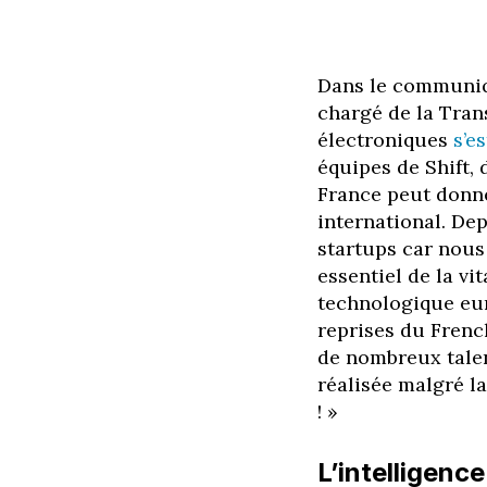
Dans le communiqu
chargé de la Tra
électroniques
s’e
équipes de Shift, 
France peut donner
international. De
startups car nous 
essentiel de la vi
technologique eur
reprises du French
de nombreux talen
réalisée malgré la
! »
L’intelligence