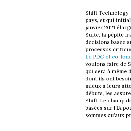
Shift Technology, 
pays, et qui initi
janvier 2021 élarg
Suite, la pépite f
décisions basée su
processus critique
Le PDG et co-fond
voulons faire de 
qui sera à même d
dont ils ont beso
mieux à leurs att
débuts, les assur
Shift. Le champ d
basées sur l’IA po
sommes qu’aux pr