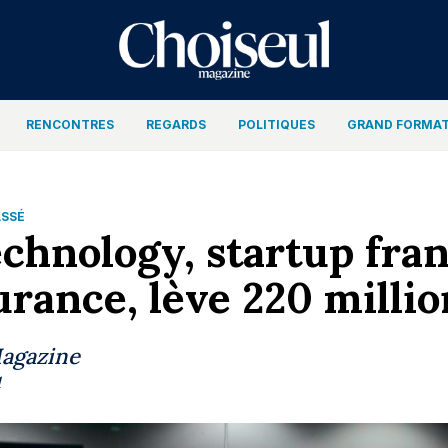
RENCONTRES
REGARDS
POLITIQUES
GRAND FORMA
ASSÉ
echnology, startup fra
urance, lève 220 millio
Magazine
1