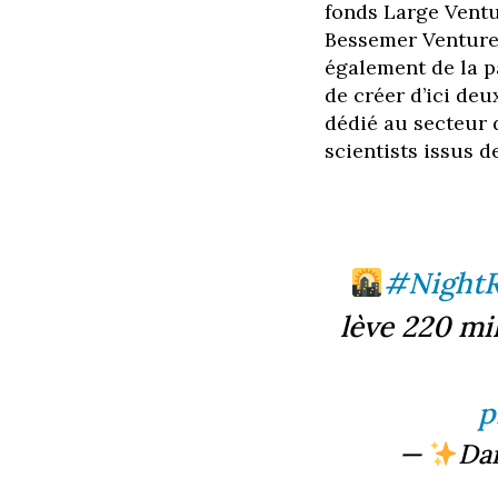
fonds Large Ventu
Bessemer Venture 
également de la p
de créer d’ici de
dédié au secteur 
scientists issus d
#NightR
lève 220 mil
p
—
Dai