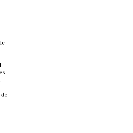
de
.
l
es
u
 de
s