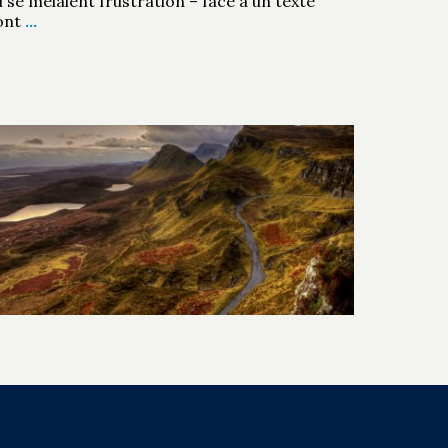
 se mêlaient frustration – face à un texte
ont
…