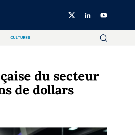
Choiseul
Magazine
T
CULTURES
nçaise du secteur
ns de dollars