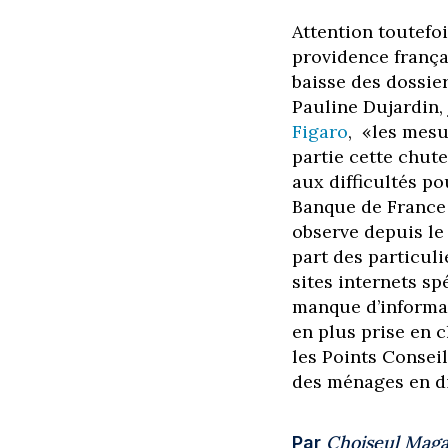
Attention toutefoi
providence françai
baisse des dossie
Pauline Dujardin,
Figaro
,
«les mesu
partie cette chut
aux difficultés p
Banque de France 
observe depuis le
part des particuli
sites internets s
manque d’informa
en plus prise en 
les Points Conseil
des ménages en dif
Choiseul Maga
Par