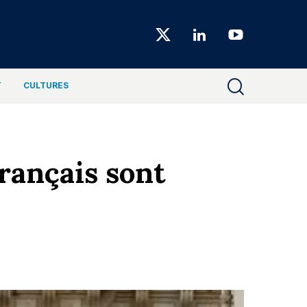
Choiseul
Magazine
T
CULTURES
Français sont