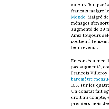
aujourd’hui par l
français malgré le
Monde
, Malgré de
ménages s’en sort
augmenté de 39 mi
Ainsi toujours sel
soutien à l’ensem
leur revenu”.
En conséquence, l
pas augmenté, co
François Villeroy
baromètre mensuel
16% sur les quatr
Un constat fait é
droit au compte, 
premiers mois des