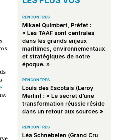
LES PLUS VUS
RENCONTRES
Mikael Quimbert, Préfet :
« Les TAAF sont centrales
s
dans les grands enjeux
ros
maritimes, environnementaux
et stratégiques de notre
époque. »
nds
s
RENCONTRES
e
Louis des Escotais (Leroy
nus
Merlin) : « Le secret d’une
transformation réussie réside
dans un retour aux sources »
RENCONTRES
Léa Schnebelen (Grand Cru
rve