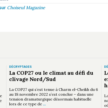
Choiseul Magazine
sur
DÉCRYPTAGES
D
La COP27 ou le climat au défi du
L
clivage Nord/Sud
e
h
La COP27 qui s’est tenue à Charm el-Cheikh du 6
au 18 novembre 2022 s’est conclue – dans une
e
La
tension dramaturgique désormais habituelle
e
n
lors de ce type de
…
où