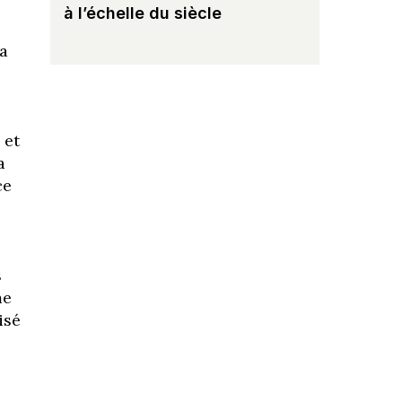
à l’échelle du siècle
la
 et
a
ce
s
me
isé