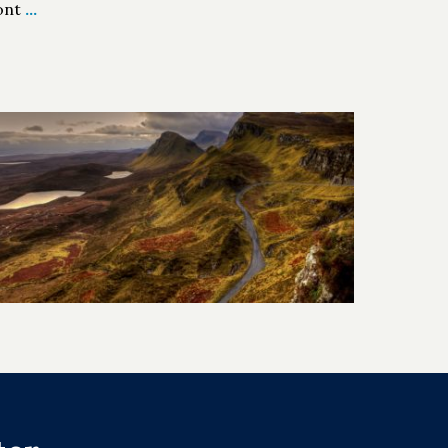
ont
…