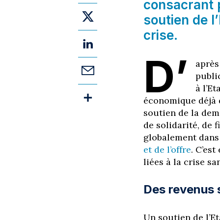
consacrant p
soutien de l
crise.
D’
aprè
publi
à l’Et
économique déjà di
soutien de la dem
de solidarité, de 
globalement dan
et de l’offre
. C’est
liées à la crise sa
Des revenus 
Un soutien de l’Et