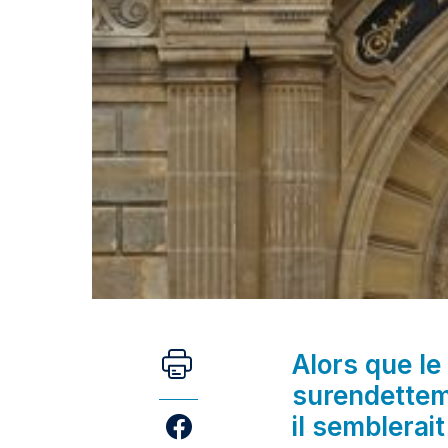
Alors que l
surendettem
il semblerai