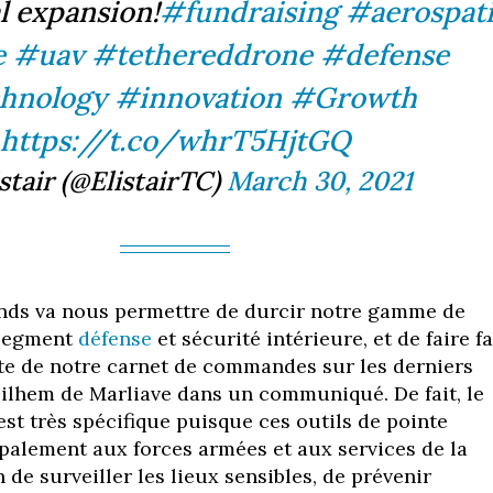
l expansion!
#fundraising
#aerospati
e
#uav
#tethereddrone
#defense
hnology
#innovation
#Growth
https://t.co/whrT5HjtGQ
stair (@ElistairTC)
March 30, 2021
onds va nous permettre de durcir notre gamme de
 segment
défense
et sécurité intérieure, et de faire f
rte de notre carnet de commandes sur les derniers
ilhem de Marliave dans un communiqué. De fait, le
est très spécifique puisque ces outils de pointe
ipalement aux forces armées et aux services de la
n de surveiller les lieux sensibles, de prévenir