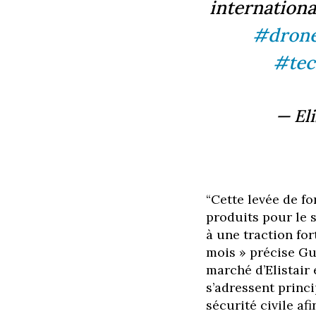
internationa
#dron
#tec
— Eli
“Cette levée de f
produits pour le
à une traction fo
mois » précise Gu
marché d’Elistair 
s’adressent princ
sécurité civile afi