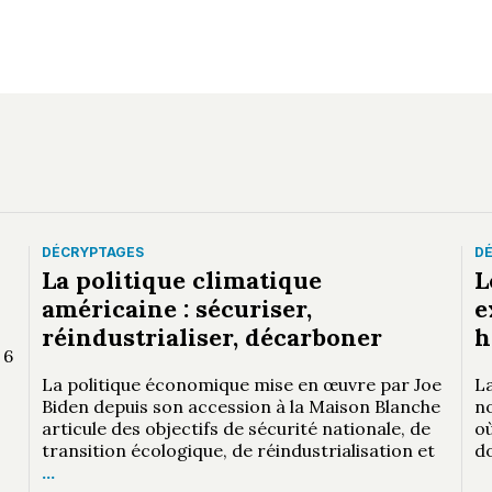
DÉCRYPTAGES
D
La politique climatique
L
américaine : sécuriser,
e
réindustrialiser, décarboner
h
 6
La politique économique mise en œuvre par Joe
La
Biden depuis son accession à la Maison Blanche
n
articule des objectifs de sécurité nationale, de
où
transition écologique, de réindustrialisation et
d
…