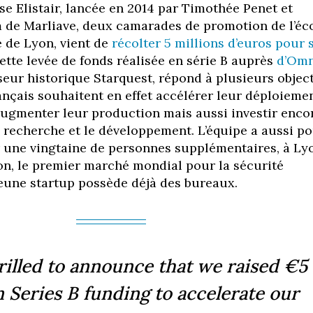
se Elistair, lancée en 2014 par Timothée Penet et
 de Marliave, deux camarades de promotion de l’éc
 de Lyon, vient de
récolter 5 millions d’euros pour 
Cette levée de fonds réalisée en série B auprès
d’Om
seur historique Starquest, répond à plusieurs object
ançais souhaitent en effet accélérer leur déploiemen
 augmenter leur production mais aussi investir enco
 recherche et le développement. L’équipe a aussi p
r une vingtaine de personnes supplémentaires, à Ly
on, le premier marché mondial pour la sécurité
 jeune startup possède déjà des bureaux.
rilled to announce that we raised €5
n Series B funding to accelerate our