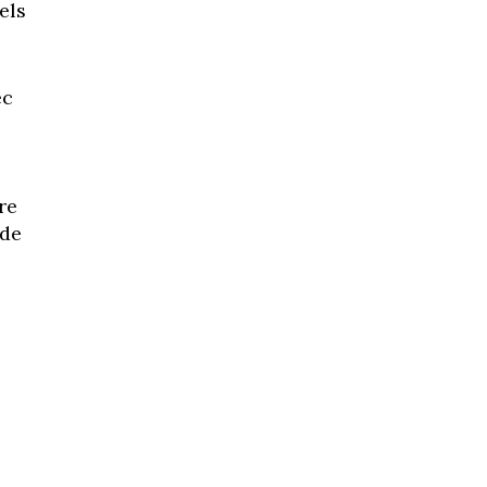
els
ec
re
 de