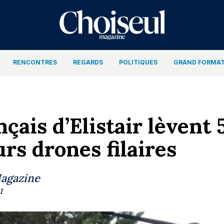
RENCONTRES
REGARDS
POLITIQUES
GRAND FORMA
çais d’Elistair lèvent 
urs drones filaires
Magazine
1