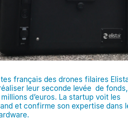
tes français des drones filaires Elista
réaliser leur seconde levée de fonds,
millions d’euros. La startup voit les
and et confirme son expertise dans l
ardware.