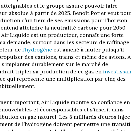
 atteignables et le groupe assure pouvoir faire
eur absolue à partir de 2025. Benoît Potier veut pou
éduction d’un tiers de ses émissions pour l’horizon
 entend atteindre la neutralité carbone pour 2050.
 Air Liquide est un producteur, connaît une forte
sa demande, surtout dans les secteurs de raffinage
ecteur de
l’hydrogène
est amené à muter puisqu’il
propulser des camions, trains et même des avions. A
 s’implanter durablement sur le marché de
udrait tripler sa production de ce gaz en
investissan
 ce qui représente une multiplication par cinq des
abituellement.
ement important, Air Liquide montre sa confiance en
enouvelables et écoresponsables et s’inscrit dans
tribution en gaz naturel. Les 8 milliards d’euros injec
ment de l’hydrogène doivent permettre une transit