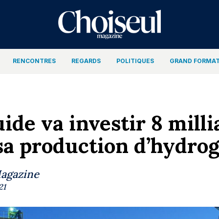
RENCONTRES
REGARDS
POLITIQUES
GRAND FORMA
uide va investir 8 mill
 sa production d’hydrog
Magazine
21