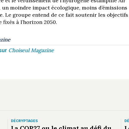
ce et le verdissement de l’hydrogène estampillé Air
 un moindre impact écologique, moins d’émissions
re. Le groupe entend de ce fait soutenir les objectifs
 fixés à l’horizon 2050.
zine
Choiseul Magazine
sur
DÉCRYPTAGES
D
La COP27 ou le climat au défi du
L