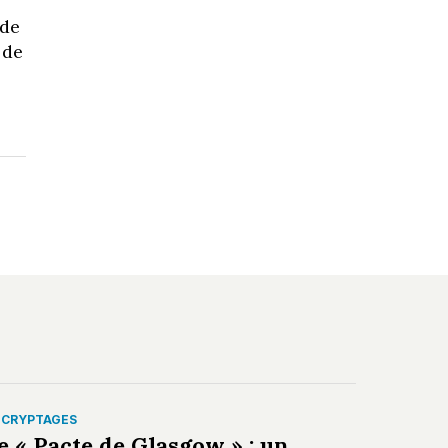
 de
 de
ÉCRYPTAGES
e « Pacte de Glasgow » : un