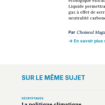
écologique effica
Liquide permettra
gaz à effet de ser
neutralité carbone
Choiseul Maga
Par
En savoir plus 
SUR LE MÊME SUJET
DÉCRYPTAGES
La politique climatique