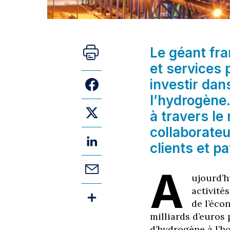
Le géant fra
et services 
investir dan
l’hydrogène.
à travers l
collaborateu
clients et pa
A
ujourd’h
activité
de l’éco
milliards d’euro
d’hydrogène à l’h