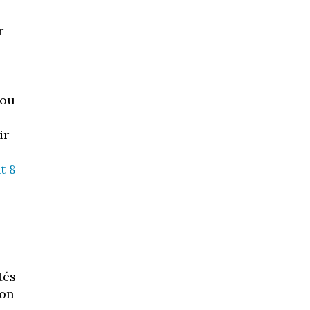
r
 ou
ir
t 8
tés
ion