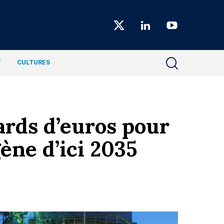
Choiseul
Magazine
T
CULTURES
iards d’euros pour
ène d’ici 2035