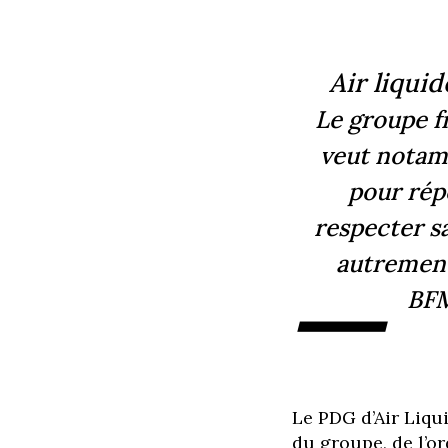
Air liquid
Le groupe fr
veut notam
pour rép
respecter sa
autremen
—
BFM
Le PDG d’Air Liqui
du groupe, de l’o