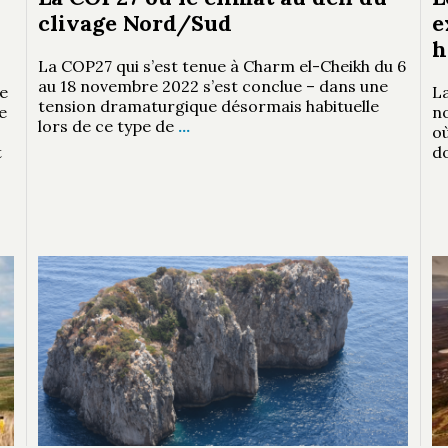
clivage Nord/Sud
e
h
La COP27 qui s’est tenue à Charm el-Cheikh du 6
au 18 novembre 2022 s’est conclue – dans une
e
La
tension dramaturgique désormais habituelle
e
n
lors de ce type de
…
où
t
d