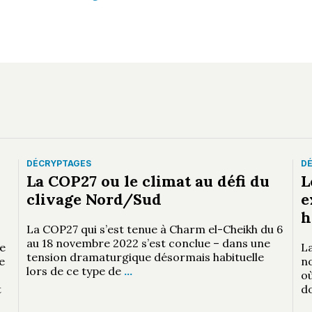
DÉCRYPTAGES
D
La COP27 ou le climat au défi du
L
clivage Nord/Sud
e
h
La COP27 qui s’est tenue à Charm el-Cheikh du 6
au 18 novembre 2022 s’est conclue – dans une
e
La
tension dramaturgique désormais habituelle
e
n
lors de ce type de
…
où
t
d