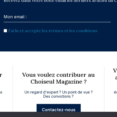
Recevez dans votre boîte email les derniers articles du 
J'ai lu et accepte les termes et les conditions
V
r
Vous voulez contribuer au
Choiseul Magazine ?
ns
Un regard d'expert ? Un point de vue ?
é
Des convictions ?
Contactez-nous