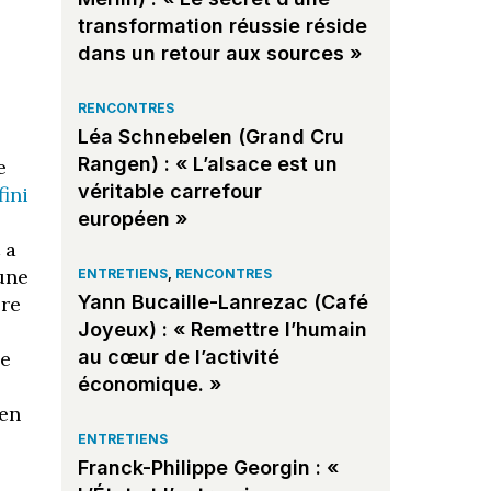
transformation réussie réside
dans un retour aux sources »
RENCONTRES
Léa Schnebelen (Grand Cru
Rangen) : « L’alsace est un
e
véritable carrefour
fini
européen »
 a
une
ENTRETIENS
,
RENCONTRES
Yann Bucaille-Lanrezac (Café
ère
Joyeux) : « Remettre l’humain
au cœur de l’activité
ce
économique. »
ien
ENTRETIENS
Franck-Philippe Georgin : «