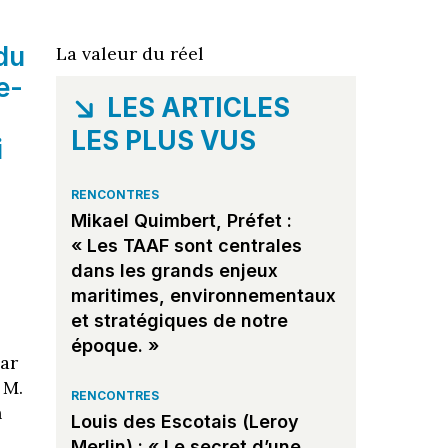
ndu
La valeur du réel
e-
LES ARTICLES
LES PLUS VUS
i
RENCONTRES
Mikael Quimbert, Préfet :
« Les TAAF sont centrales
dans les grands enjeux
maritimes, environnementaux
et stratégiques de notre
époque. »
par
 M.
RENCONTRES
h
Louis des Escotais (Leroy
Merlin) : « Le secret d’une