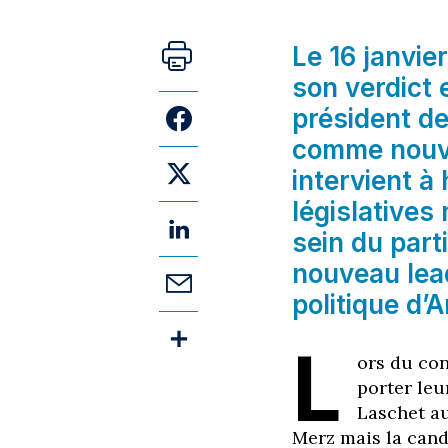
Le 16 janvie
son verdict 
président d
comme nouvea
intervient à
législatives
sein du part
nouveau lead
politique d’
L
ors du con
porter leu
Laschet au
Merz mais la cand