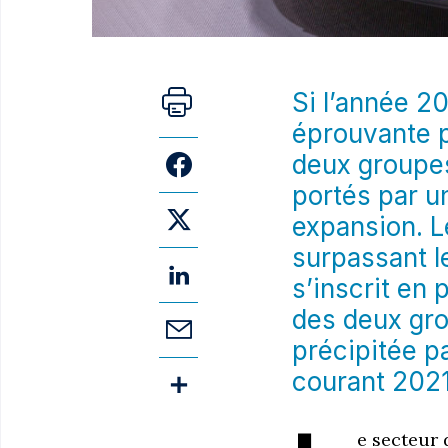
Si l’année 2
éprouvante p
deux groupes
portés par u
expansion. L
surpassant l
s’inscrit en 
des deux gro
précipitée pa
courant 2021
e secteur 