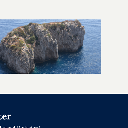
ter
Choiseul Magazine !