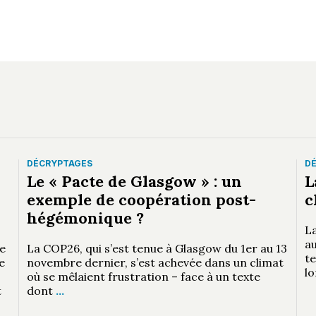
DÉCRYPTAGES
D
Le « Pacte de Glasgow » : un
L
exemple de coopération post-
c
hégémonique ?
L
a
e
La COP26, qui s’est tenue à Glasgow du 1er au 13
t
e
novembre dernier, s’est achevée dans un climat
lo
où se mêlaient frustration – face à un texte
t
dont
…