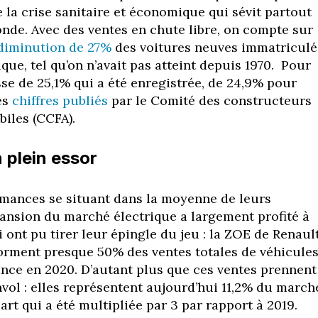
e la crise sanitaire et économique qui sévit partout
nde. Avec des ventes en chute libre, on compte sur
diminution de 27%
des voitures neuves immatriculé
ique, tel qu’on n’avait pas atteint depuis 1970. Pour
sse de 25,1% qui a été enregistrée, de 24,9% pour
es
chiffres publiés
par le Comité des constructeurs
biles (CCFA).
 plein essor
mances se situant dans la moyenne de leurs
pansion du marché électrique a largement profité à
 ont pu tirer leur épingle du jeu : la ZOE de Renault
orment presque 50% des ventes totales de véhicule
ance en 2020. D’autant plus que ces ventes prennent
nvol : elles représentent aujourd’hui 11,2% du march
rt qui a été multipliée par 3 par rapport à 2019.