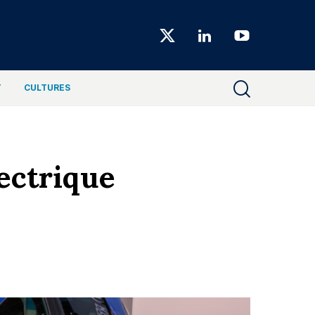
Choiseul
Magazine
T
CULTURES
lectrique