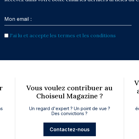
J'ai lu et accepte les termes et les conditions
V
r
Vous voulez contribuer au
Choiseul Magazine ?
ns
Un regard d'expert ? Un point de vue ?
é
Des convictions ?
Contactez-nous