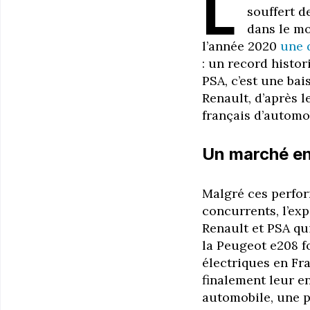
L
souffert d
dans le mo
l’année 2020
une 
: un record histor
PSA, c’est une bai
Renault, d’après l
français d’automo
Un marché en
Malgré ces perfor
concurrents, l’ex
Renault et PSA qui
la Peugeot e208 f
électriques en Fr
finalement leur e
automobile, une pa