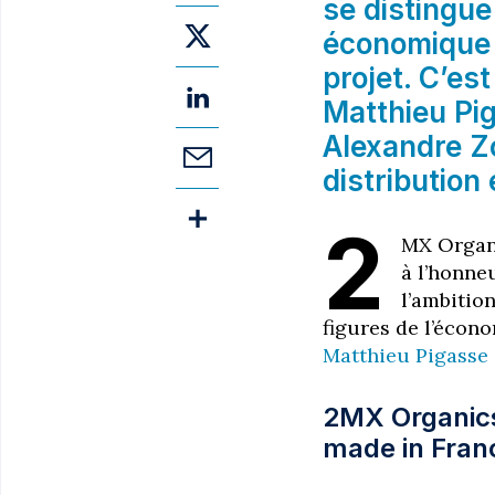
se distingue
économique 
projet. C’es
Matthieu Pi
Alexandre Zo
distribution
2
MX Organi
à l’honne
l’ambitio
figures de l’écon
Matthieu Pigasse 
2MX Organics
made in Fran