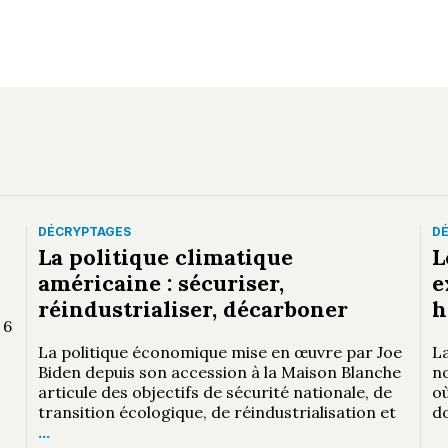
DÉCRYPTAGES
D
La politique climatique
L
américaine : sécuriser,
e
réindustrialiser, décarboner
h
 6
La politique économique mise en œuvre par Joe
La
Biden depuis son accession à la Maison Blanche
n
articule des objectifs de sécurité nationale, de
où
transition écologique, de réindustrialisation et
d
…