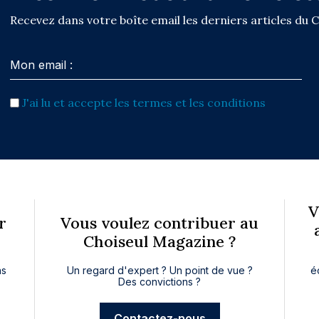
Recevez dans votre boîte email les derniers articles du 
J'ai lu et accepte les termes et les conditions
V
r
Vous voulez contribuer au
Choiseul Magazine ?
ns
Un regard d'expert ? Un point de vue ?
é
Des convictions ?
Contactez-nous