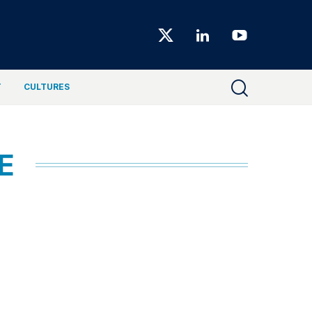
Choiseul
Magazine
T
CULTURES
E