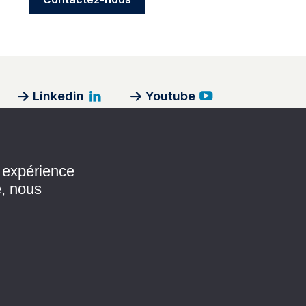
Linkedin
Youtube
Devenir partenaire
e expérience
e, nous
Devenir contributeur
Annoncer sur le site