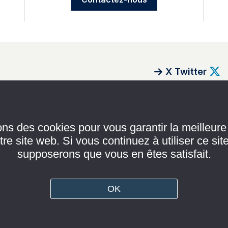
X Twitter
DÉCRYPTAGES
s
ons des cookies pour vous garantir la meilleur
RENCONTRES
tre site web. Si vous continuez à utiliser ce sit
supposerons que vous en êtes satisfait.
REGARDS
POLITIQUES
s légales
GRAND FORMAT
OK
e de confidentialité
CULTURES