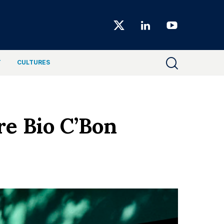
Choiseul
Magazine
T
CULTURES
re Bio C’Bon