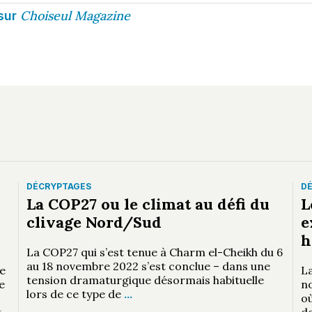
Choiseul Magazine
sur
DÉCRYPTAGES
D
La COP27 ou le climat au défi du
L
clivage Nord/Sud
e
h
La COP27 qui s’est tenue à Charm el-Cheikh du 6
au 18 novembre 2022 s’est conclue – dans une
e
La
tension dramaturgique désormais habituelle
e
n
lors de ce type de
…
où