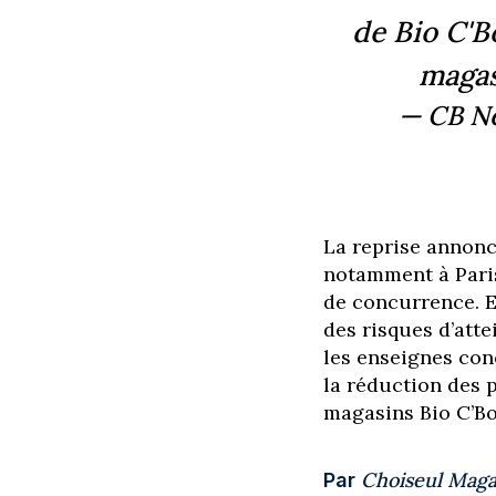
de Bio C'B
magas
— CB N
La reprise annonc
notamment à Paris
de concurrence. En
des risques d’atte
les enseignes con
la réduction des 
magasins Bio C’B
Choiseul Maga
Par