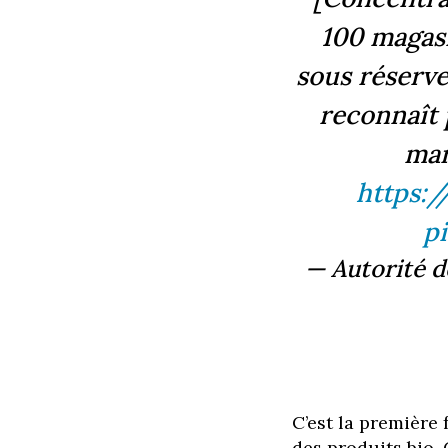
100 magas
sous réserve
reconnaît 
mar
https:
p
— Autorité 
C’est la première 
des produits bio.