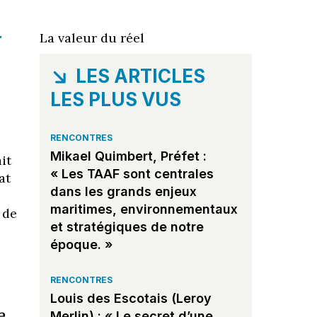
r
La valeur du réel
LES ARTICLES
LES PLUS VUS
RENCONTRES
Mikael Quimbert, Préfet :
it
« Les TAAF sont centrales
at
dans les grands enjeux
maritimes, environnementaux
 de
et stratégiques de notre
époque. »
RENCONTRES
Louis des Escotais (Leroy
e
Merlin) : « Le secret d’une