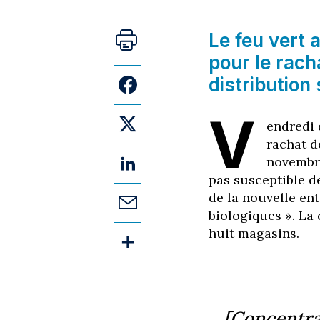
Le feu vert 
pour le rach
distribution
V
endredi d
rachat d
novembre
pas susceptible de
de la nouvelle ent
biologiques ». La 
huit magasins.
[Concentrat