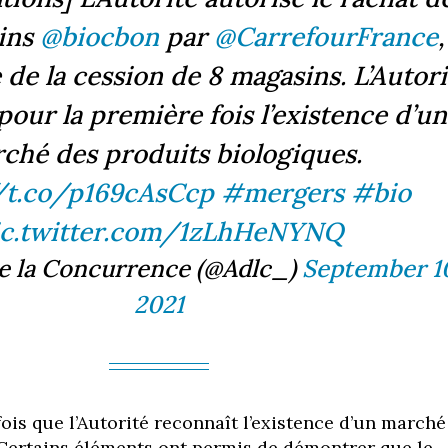
ins
@biocbon
par
@CarrefourFrance
,
 de la cession de 8 magasins. L’Autori
pour la première fois l’existence d’un
ché des produits biologiques.
//t.co/p169cAsCcp
#mergers
#bio
ic.twitter.com/1zLhHeNYNQ
de la Concurrence (@Adlc_)
September 1
2021
fois que l’Autorité reconnaît l’existence d’un marché
 Certains éléments ont permis de démontrer que le