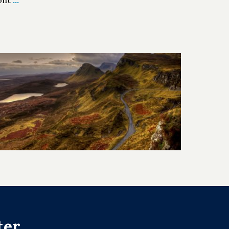
ont
…
ter