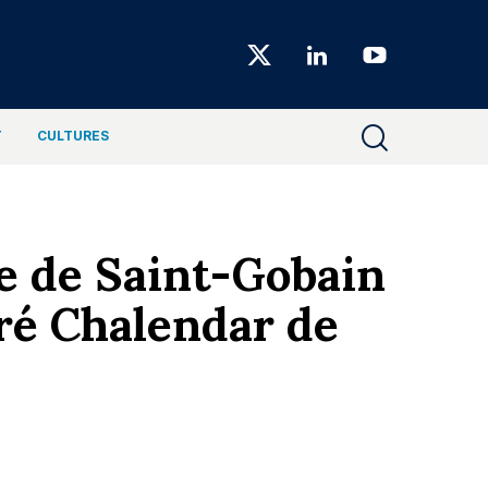
Choiseul
Magazine
T
CULTURES
te de Saint-Gobain
ré Chalendar de