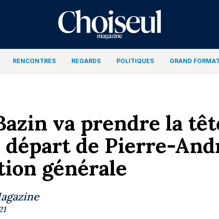
RENCONTRES
REGARDS
POLITIQUES
GRAND FORMA
Bazin va prendre la tê
e départ de Pierre-And
ction générale
Magazine
21