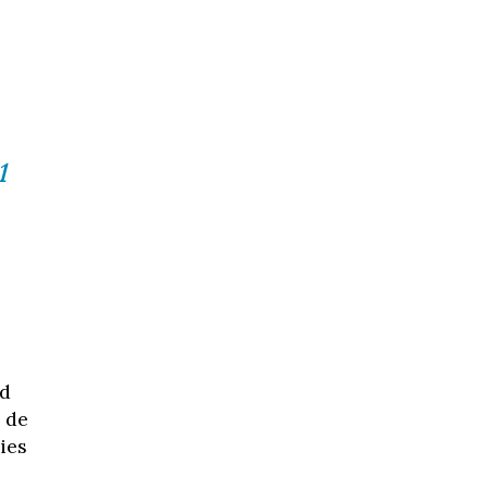
1
nd
 de
ies