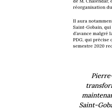
de M. Chalendar, 
réorganisation d
Il aura notamment
Saint-Gobain, qui 
d’avance malgré l
PDG, qui précise 
semestre 2020 re
Pierre
transfor
maintenant
Saint-Goba