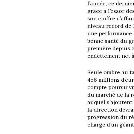
l’année, ce dernie
grâce à l’essor d
son chiffre d’affa
niveau record de 
une performance a
bonne santé du g
première depuis 3
endettement net à 
Seule ombre au tab
456 millions d’eur
compte poursuivre
du marché de la 
auquel s’ajoutent
la direction devra
progression du rés
charge d’un géant