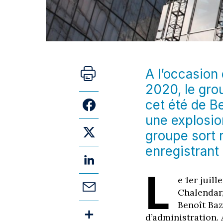
A l’occasion 
2020, le gro
cet été de Be
une explosio
groupe sort r
enregistrant
L
e 1er juil
Chalendar,
Benoît Baz
d’administration. 