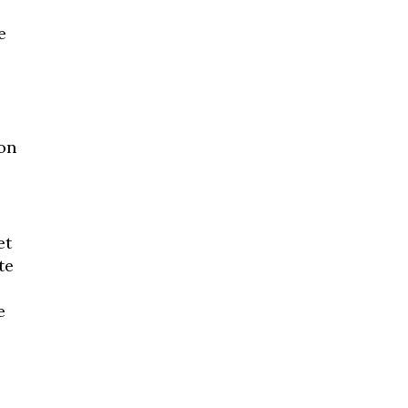
e
son
et
te
e
e