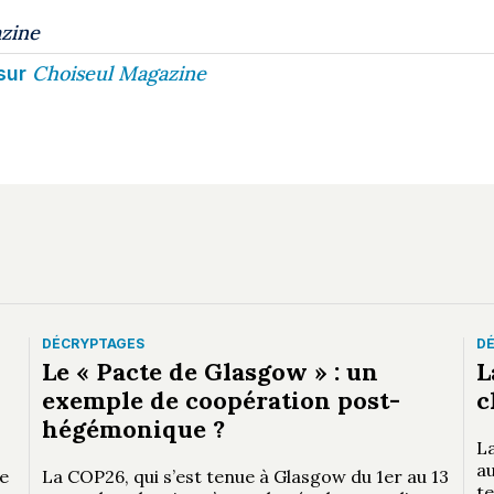
zine
Choiseul Magazine
sur
DÉCRYPTAGES
D
Le « Pacte de Glasgow » : un
L
exemple de coopération post-
c
hégémonique ?
L
a
e
La COP26, qui s’est tenue à Glasgow du 1er au 13
t