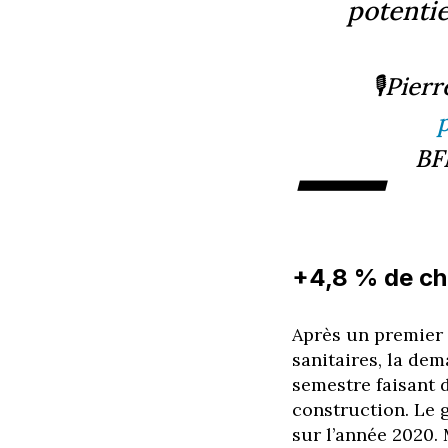
potentie
🎙Pier
—
BF
+4,8 % de chi
Après un premier s
sanitaires, la de
semestre faisant 
construction. Le 
sur l’année 2020. 