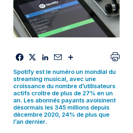
Spotify est le numéro un mondial du
streaming musical, avec une
croissance du nombre d’utilisateurs
actifs croître de plus de 27% en un
an. Les abonnés payants avoisinent
désormais les 345 millions depuis
décembre 2020, 24% de plus que
l’an dernier.