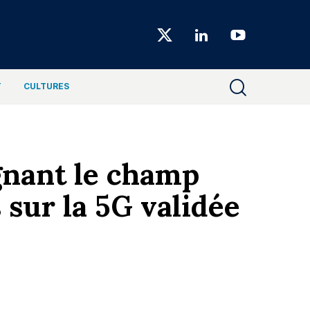
Choiseul
Magazine
T
CULTURES
ignant le champ
 sur la 5G validée