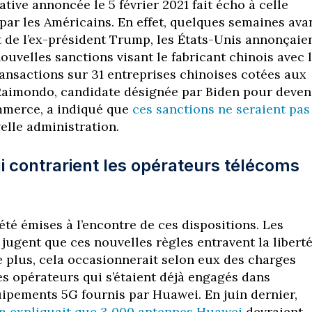
iative annoncée le 5 février 2021 fait écho à celle
par les Américains. En effet, quelques semaines ava
t de l’ex-président Trump, les États-Unis annonçaie
uvelles sanctions visant le fabricant chinois avec 
ansactions sur 31 entreprises chinoises cotées aux
Raimondo, candidate désignée par Biden pour deven
mmerce, a indiqué que
ces sanctions ne seraient pas
elle administration.
i contrarient les opérateurs télécoms
été émises à l’encontre de ces dispositions. Les
jugent que ces nouvelles règles entravent la libert
e plus, cela occasionnerait selon eux des charges
es opérateurs qui s’étaient déjà engagés dans
quipements 5G fournis par Huawei. En juin dernier,
 expliquait que 3 000 antennes Huawei
devraient