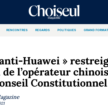
RENCONTRES
REGARDS
POLITIQUES
GRAND FORMA
« anti-Huawei » restre
 de l’opérateur chinois
Conseil Constitutionnel
Magazine
021