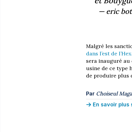
et Bouygu
— eric bo
Malgré les sanct
dans l’est de l’He
sera inauguré au 
usine de ce type h
de produire plus 
Choiseul Maga
Par
En savoir plus 