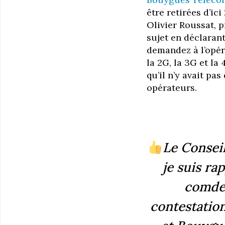
être retirées d’ic
Olivier Roussat, 
sujet en déclaran
demandez à l’opé
la 2G, la 3G et l
qu’il n’y avait pa
opérateurs.
Le Conseil
je suis rap
comdef
contestatio