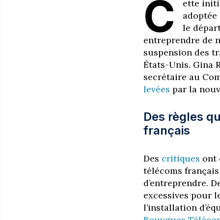
C
ette init
adoptée 
le dépar
entreprendre de no
suspension des tr
États-Unis. Gina 
secrétaire au Co
levées
par la nouv
Des règles qu
français
Des
critiques
ont 
télécoms français 
d’entreprendre. D
excessives pour l
l’installation d’é
Bouygues Télécom