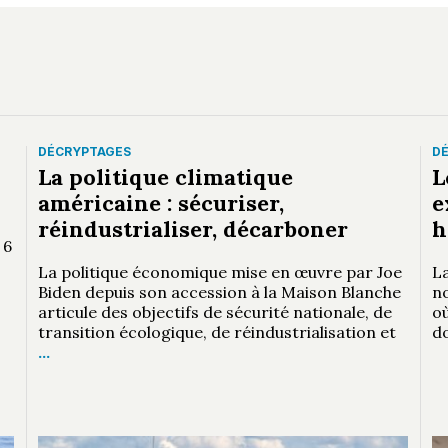
DÉCRYPTAGES
D
La politique climatique
L
américaine : sécuriser,
e
réindustrialiser, décarboner
h
 6
La politique économique mise en œuvre par Joe
La
Biden depuis son accession à la Maison Blanche
n
articule des objectifs de sécurité nationale, de
où
transition écologique, de réindustrialisation et
d
…