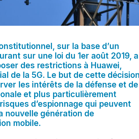
onstitutionnel, sur la base d’un
gurant sur une loi du 1er août 2019, a
oser des restrictions à Huawei,
al de la 5G. Le but de cette décisio
rver les intérêts de la défense et de
ionale et plus particulièrement
 risques d’espionnage qui peuvent
la nouvelle génération de
on mobile.