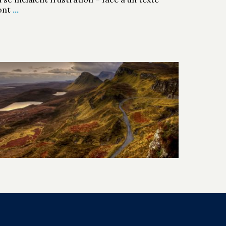
ont
…