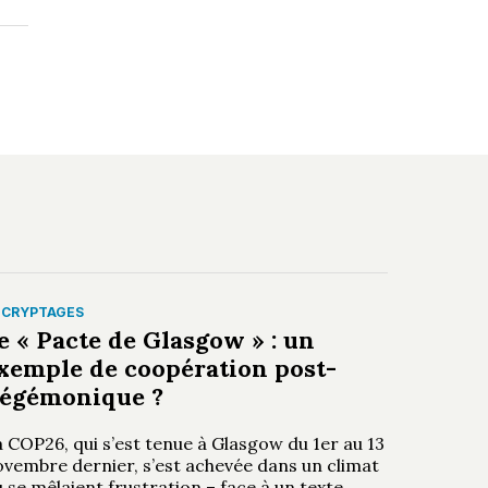
ÉCRYPTAGES
e « Pacte de Glasgow » : un
xemple de coopération post-
égémonique ?
 COP26, qui s’est tenue à Glasgow du 1er au 13
ovembre dernier, s’est achevée dans un climat
 se mêlaient frustration – face à un texte