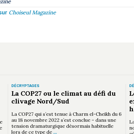
zine
Choiseul Magazine
sur
DÉCRYPTAGES
D
La COP27 ou le climat au défi du
L
clivage Nord/Sud
e
h
La COP27 qui s’est tenue à Charm el-Cheikh du 6
au 18 novembre 2022 s’est conclue – dans une
e
La
tension dramaturgique désormais habituelle
e
n
lors de ce type de
…
où