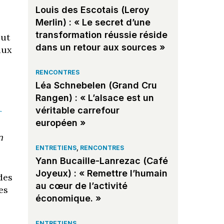
Louis des Escotais (Leroy
Merlin) : « Le secret d’une
transformation réussie réside
out
dans un retour aux sources »
aux
RENCONTRES
Léa Schnebelen (Grand Cru
Rangen) : « L’alsace est un
véritable carrefour
r
européen »
n
ENTRETIENS
,
RENCONTRES
Yann Bucaille-Lanrezac (Café
Joyeux) : « Remettre l’humain
des
au cœur de l’activité
es
économique. »
ENTRETIENS