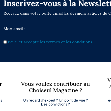
Inscrivez-vous à la Newslet
Recevez dans votre boîte email les derniers articles du 
J'ai lu et accepte les termes et les conditions
V
r
Vous voulez contribuer au
Choiseul Magazine ?
ns
Un regard d'expert ? Un point de vue ?
é
Des convictions ?