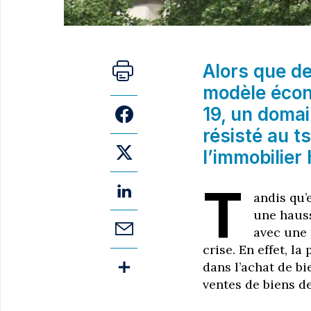
Alors que d
modèle écon
19, un domai
résisté au ts
l’immobilie
T
andis qu’
une haus
avec une
crise. En effet, l
dans l’achat de bi
ventes de biens d