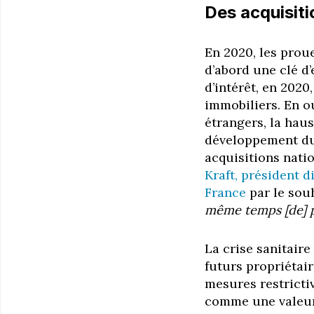
Des acquisiti
En 2020, les prou
d’abord une clé d’
d’intérêt, en 2020
immobiliers.
En o
étrangers, la haus
développement du 
acquisitions nati
Kraft, président d
France
par le sou
même temps [de] p
La
crise sanitaire
futurs propriétai
mesures restrictiv
comme une valeur