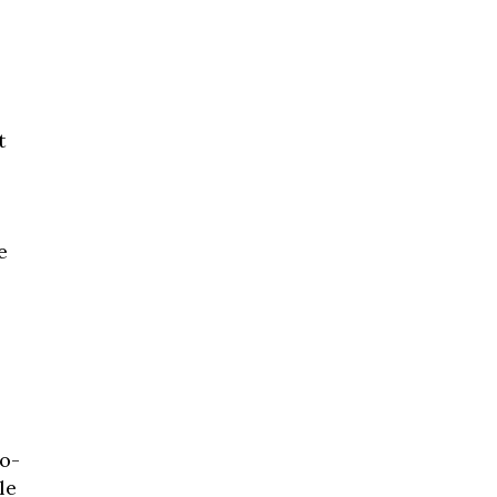
t
e
o-
le