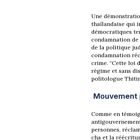
Une démonstratio
thaïlandaise qui 
démocratiques tend
condamnation de 
de la politique ju
condamnation réc
crime. “Cette loi 
régime et sans di
politologue
Thiti
Mouvement p
Comme en témoign
antigouvernementa
personnes, réclam
cha et la réécritu