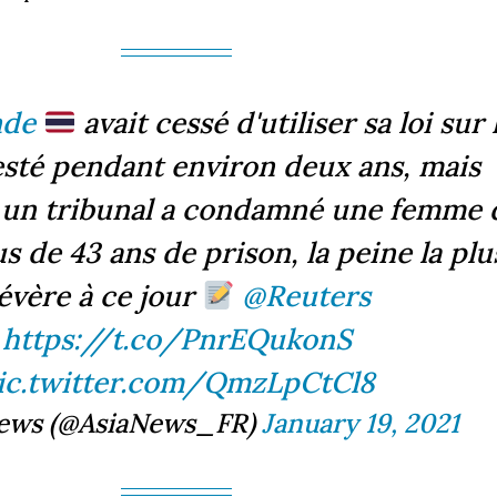
nde
avait cessé d'utiliser sa loi sur 
sté pendant environ deux ans, mais
, un tribunal a condamné une femme 
us de 43 ans de prison, la peine la plu
évère à ce jour
@Reuters
https://t.co/PnrEQukonS
ic.twitter.com/QmzLpCtCl8
ews (@AsiaNews_FR)
January 19, 2021