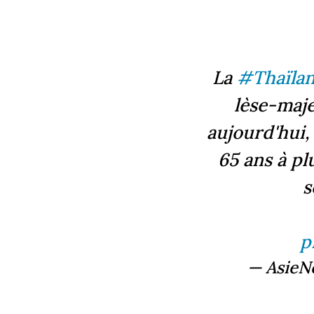
La
#Thaïla
lèse-maje
aujourd'hui
65 ans à pl
s
p
— AsieN