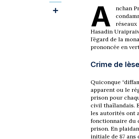
A
nchan Pr
condamné
réseaux 
Hasadin Uraipraiw
l’égard de la mona
prononcée en vert
Crime de lès
Quiconque “diffame
apparent ou le rég
prison pour chaqu
civil thaïlandais.
les autorités ont 
fonctionnaire du 
prison. En p
laida
initiale de 87 ans 