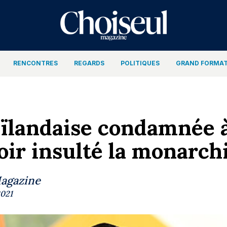
RENCONTRES
REGARDS
POLITIQUES
GRAND FORMA
ïlandaise condamnée à
oir insulté la monarch
Magazine
2021