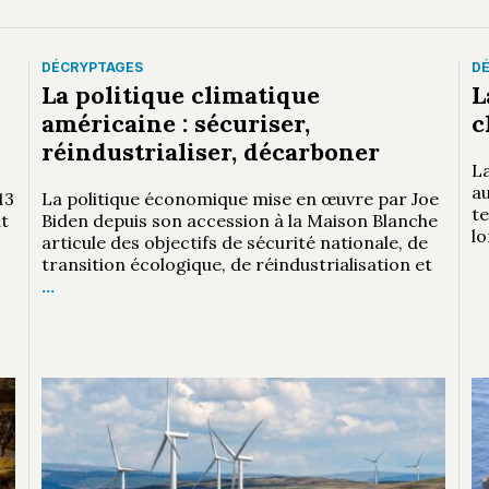
DÉCRYPTAGES
D
La politique climatique
L
américaine : sécuriser,
c
réindustrialiser, décarboner
L
a
13
La politique économique mise en œuvre par Joe
t
at
Biden depuis son accession à la Maison Blanche
lo
articule des objectifs de sécurité nationale, de
transition écologique, de réindustrialisation et
…