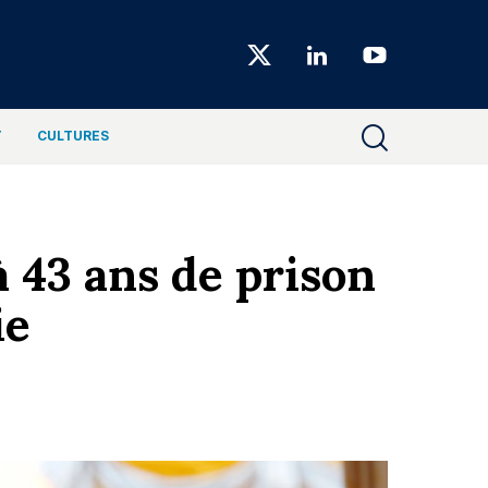
Choiseul
Magazine
T
CULTURES
 43 ans de prison
ie