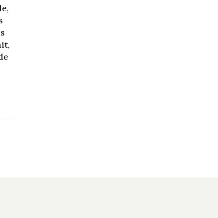
le,
s
es
it,
 de