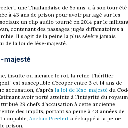
eelert, une Thaïlandaise de 65 ans, a à son tour été
e à 43 ans de prison pour avoir partagé sur les
sociaux un clip audio tourné en 2014 par le militan
an, contenant des passages jugés diffamatoires à
rchie. Il s’agit de la peine la plus sévère jamais
u de la loi de lèse-majesté.
e-majesté
, insulte ou menace le roi, la reine, l’héritier
ent” est susceptible d’écoper entre 3 et 14 ans de
e accusation, d’après
la loi de lèse-majesté
du Cod
 Estimant avoir porté atteinte à l’intégrité du royaum
attribué 29 chefs d’accusation à cette ancienne
centre des impôts, portant sa peine à 43 années de
nt coupable,
Anchan Preelert
a échappé à la peine
de prison.