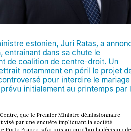
inistre estonien, Juri Ratas, a annon
, entraînant dans sa chute le
 de coalition de centre-droit. Un
ttrait notamment en péril le projet d
ontroversé pour interdire le mariage
prévu initialement au printemps par 
 Centre, que le Premier Ministre démissionnaire
st visé par une enquête impliquant la société
e Porto Franco. «J’ai pris aujourd’hui la décision de