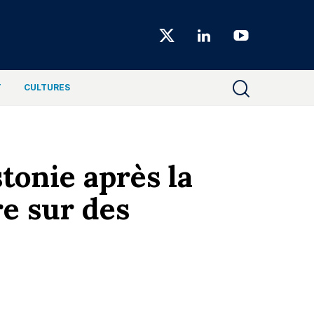
Choiseul
Magazine
T
CULTURES
onie après la
e sur des