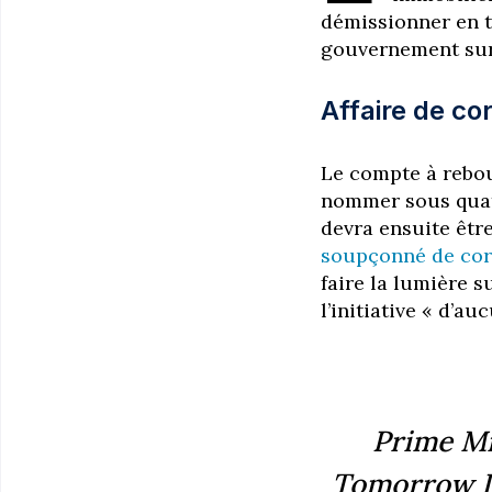
démissionner en t
gouvernement sur
Affaire de co
Le compte à rebour
nommer sous quat
devra ensuite êtr
soupçonné de cor
faire la lumière s
l’initiative « d’
Prime M
Tomorrow I 