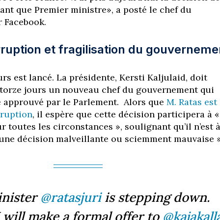
ant que Premier ministre», a posté le chef du
 Facebook.
rruption et fragilisation du gouverneme
s est lancé. La présidente, Kersti Kaljulaid, doit
orze jours un nouveau chef du gouvernement qui
e approuvé par le Parlement. Alors que
M. Ratas est
ruption
, il espère que cette décision participera à «
ur toutes les circonstances », soulignant qu’il n’est 
aucune décision malveillante ou sciemment mauvaise »
inister
@ratasjuri
is stepping down.
will make a formal offer to
@kajakall