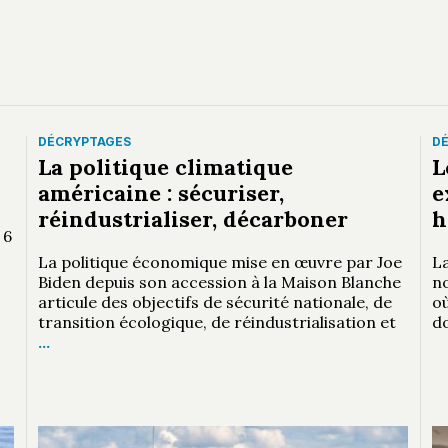
DÉCRYPTAGES
D
La politique climatique
L
américaine : sécuriser,
e
réindustrialiser, décarboner
h
 6
La politique économique mise en œuvre par Joe
La
Biden depuis son accession à la Maison Blanche
n
articule des objectifs de sécurité nationale, de
où
transition écologique, de réindustrialisation et
d
…