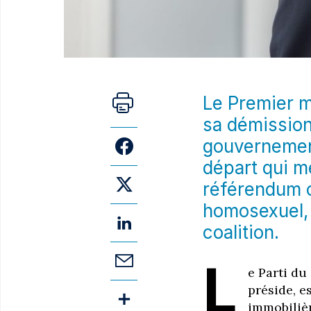
Le Premier m
sa démission
gouvernement
départ qui me
référendum c
homosexuel, 
coalition.
L
e Parti du
préside, e
immobilièr