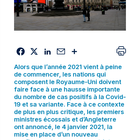
Alors que l’année 2021 vient à peine
de commencer, les nations qui
composent le Royaume-Uni doivent
faire face à une hausse importante
du nombre de cas positifs à la Covid-
19 et sa variante. Face à ce contexte
de plus en plus critique, les premiers
ministres écossais et d’Angleterre
ont annoncé, le 4 janvier 2021, la
mise en place d’un nouveau