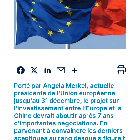
Porté par Angela Merkel, actuelle
présidente de l’Union européenne
jusqu’au 31 décembre, le projet sur
l’investissement entre l’Europe et la
Chine devrait aboutir après 7 ans
d’importantes négociations. En
parvenant à convaincre les derniers
sceptiques au rang desquels figurait