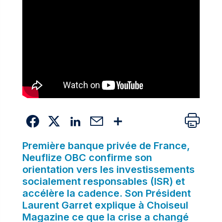
Première banque privée de France,
Neuflize OBC confirme son
orientation vers les investissements
socialement responsables (ISR) et
accélère la cadence. Son Président
Laurent Garret explique à Choiseul
Magazine ce que la crise a changé