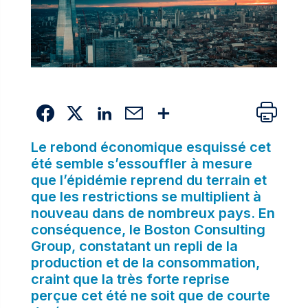
Le rebond économique esquissé cet
été semble s’essouffler à mesure
que l’épidémie reprend du terrain et
que les restrictions se multiplient à
nouveau dans de nombreux pays. En
conséquence, le Boston Consulting
Group, constatant un repli de la
production et de la consommation,
craint que la très forte reprise
perçue cet été ne soit que de courte