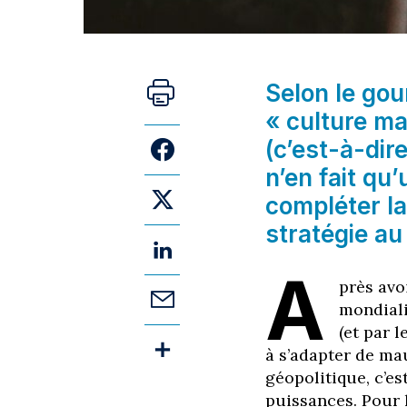
Selon le gou
« culture ma
(c’est-à-dire
n’en fait qu
compléter la
stratégie au 
A
près avo
mondiali
(et par 
à s’adapter de mau
géopolitique, c’es
puissances. Pour 