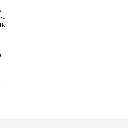
x
es
lle
s