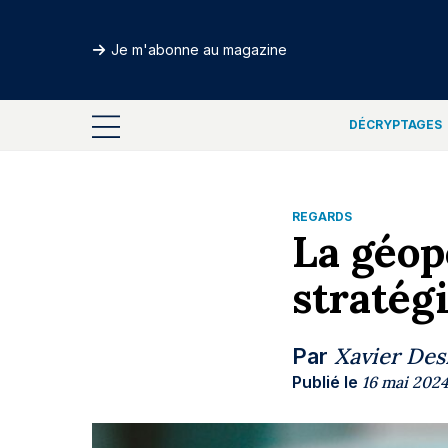
Je m'abonne au magazine
DÉCRYPTAGES
REGARDS
La géop
stratég
Xavier De
Par
Publié le
16 mai 202