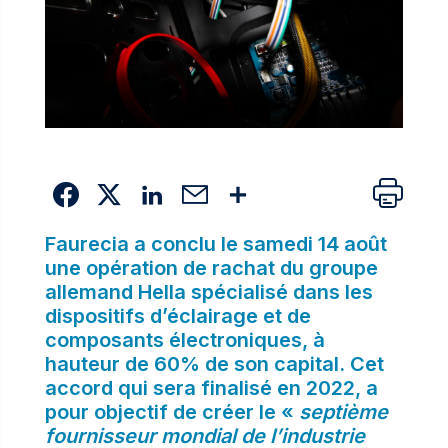
Faurecia a conclu le samedi 14 août
une opération de rachat du groupe
allemand Hella spécialisé dans les
dispositifs d’éclairage et de
composants électroniques, à
hauteur de 60% de son capital. Cet
accord qui sera finalisé en 2022, a
pour objectif de créer le «
septième
fournisseur mondial de l’industrie