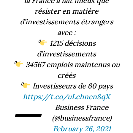
la France a fait mieux que
résister en matière
d’investissements étrangers
avec :
⁰
1215 décisions
d’investissements
⁰
34567 emplois maintenus ou
créés
⁰
Investisseurs de 60 pays
https://t.co/uLchnen8qX
—
Business France
(@businessfrance)
February 26, 2021