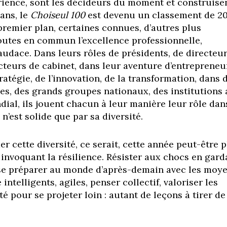
rience,
sont les décideurs du moment et construise
 ans, le
Choiseul 100
est
devenu un classement de 2
premier plan, certaines connues, d’autres plus
toutes en commun l’excellence
professionnelle,
’audace. Dans
leurs rôles de présidents, de directeu
cteurs de cabinet, dans leur aventure
d’entrepreneu
ratégie,
de l’innovation, de la transformation, dans
ales, des grands groupes
nationaux, des institutions
ial, ils jouent chacun à leur manière leur
rôle dan
n’est solide que par
sa diversité.
er cette diversité, ce serait,
cette année peut-être p
n
invoquant la résilience. Résister aux chocs
en gard
 se préparer
au monde d’après-demain avec les moy
e intelligents, agiles, penser
collectif, valoriser les
ité pour
se projeter loin : autant de leçons à tirer de