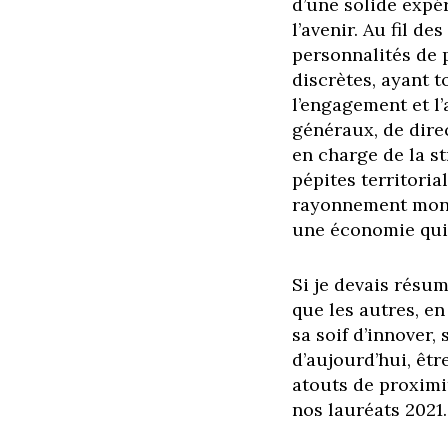
d’une solide expé
l’avenir. Au fil des
personnalités de
discrètes, ayant 
l’engagement et l
généraux,
de dire
en charge de la st
pépites territori
rayonnement
mond
une économie qui 
Si je devais résum
que les autres, e
sa soif d’innover,
d’aujourd’hui, êtr
atouts de proxim
nos
lauréats 2021.