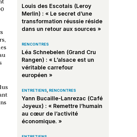
nt
Louis des Escotais (Leroy
00
Merlin) : « Le secret d’une
transformation réussie réside
dans un retour aux sources »
rs
rs,
RENCONTRES
des
Léa Schnebelen (Grand Cru
 au
Rangen) : « L’alsace est un
s
véritable carrefour
européen »
lus
ENTRETIENS
,
RENCONTRES
ant
Yann Bucaille-Lanrezac (Café
ens
Joyeux) : « Remettre l’humain
au cœur de l’activité
économique. »
ENTRETIENS