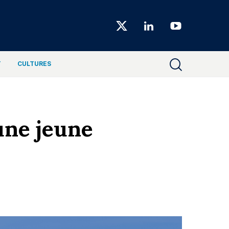
Choiseul
Magazine
T
CULTURES
une jeune