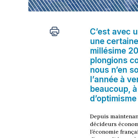
C
’est avec u
une certain
millésime 2
plongions c
nous n’en 
l’année à v
beaucoup, à
d’optimisme 
Depuis maintenant
décideurs écono
l’économie frança