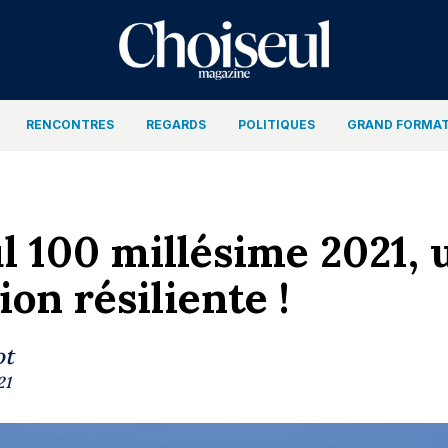
RENCONTRES
REGARDS
POLITIQUES
GRAND FORMA
l 100 millésime 2021, 
on résiliente !
ot
21