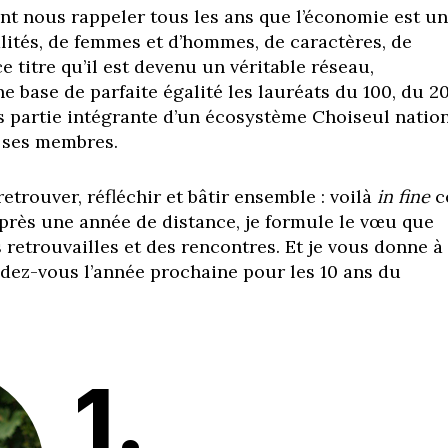
ent nous rappeler
tous les ans que l’économie est u
alités, de femmes et d’hommes, de
caractères, de
e titre qu’il est
devenu un véritable réseau,
une
base de parfaite égalité les lauréats du 100, du
2
s partie intégrante d’un
écosystème Choiseul natio
e
ses membres.
retrouver, réfléchir et bâtir
ensemble : voilà
in fine
c
près une année de distance, je formule le
vœu que
s retrouvailles et des
rencontres. Et je vous donne à
dez-vous l’année prochaine pour les 10 ans
du
1.