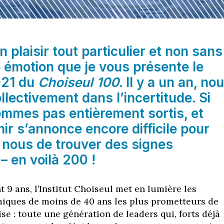
n plaisir tout particulier et
non sans
e émotion que je
vous présente le
021 du
Choiseul
100
. Il y a un an, no
ollectivement
dans l’incertitude. Si
sommes pas
entièrement sortis, et
enir s’annonce
encore difficile pour
 nous de
trouver des signes
– en voilà 200 !
 9 ans, l’Institut Choiseul
met en lumière les
miques
de moins de 40 ans les plus prometteurs de
ise : toute une génération de
leaders qui, forts déjà