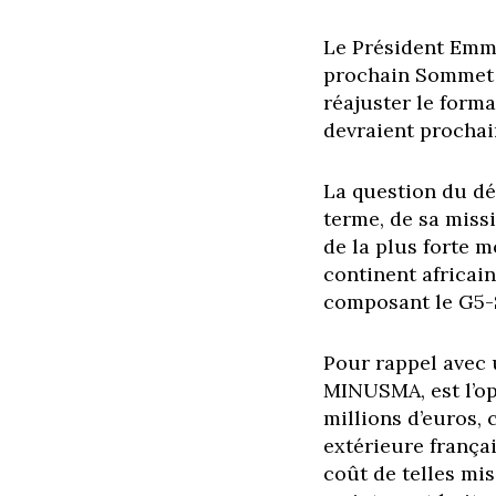
Le Président Emma
prochain Sommet d
réajuster le forma
devraient prochai
La question du dép
terme, de sa miss
de la plus forte m
continent africai
composant le G5-S
Pour rappel avec u
MINUSMA, est l’op
millions d’euros, 
extérieure frança
coût de telles mi