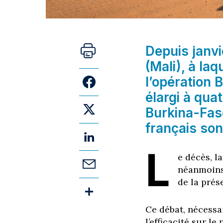
Depuis janvi
(Mali), à la
l’opération 
élargi à qua
Burkina-Faso
français so
L
e décès, l
néanmoins,
de la prés
Ce débat, nécessa
l’efficacité sur le