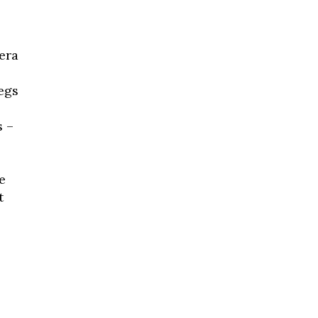
era
egs
s –
e
t