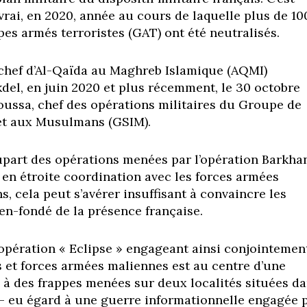
vrai, en 2020, année au cours de laquelle plus de 10
s armés terroristes (GAT) ont été neutralisés.
 chef d’Al-Qaïda au Maghreb Islamique (AQMI)
el, en juin 2020 et plus récemment, le 30 octobre
oussa, chef des opérations militaires du Groupe de
 et aux Musulmans (GSIM).
plupart des opérations menées par l’opération Barkha
 en étroite coordination avec les forces armées
, cela peut s’avérer insuffisant à convaincre les
en-fondé de la présence française.
l’opération « Eclipse » engageant ainsi conjointemen
is et forces armées maliennes est au centre d’une
 à des frappes menées sur deux localités situées d
 – eu égard à une guerre informationnelle engagée 