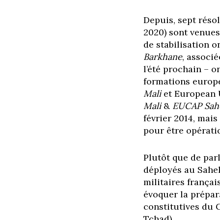
Depuis, sept résol
2020) sont venues
de stabilisation on
Barkhane
, associ
l’été prochain – o
formations europ
Mali
et European 
Mali
&
EUCAP Sahe
février 2014, mais
pour être opérati
Plutôt que de parl
déployés au Sahel
militaires françai
évoquer la prépar
constitutives du 
Tchad).