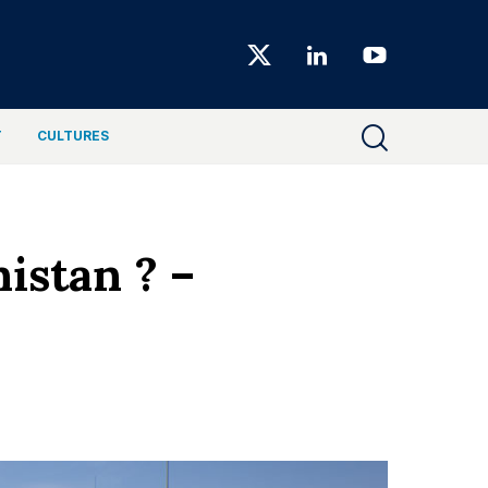
Choiseul
Magazine
T
CULTURES
nistan ? –