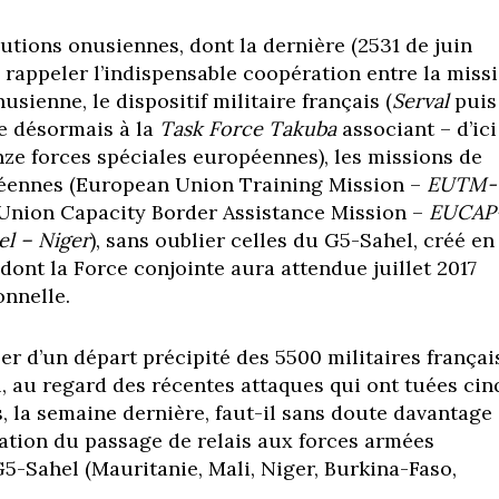
utions onusiennes, dont la dernière (2531 de juin
 rappeler l’indispensable coopération entre la miss
usienne, le dispositif militaire français (
Serval
puis
ée désormais à la
Task Force Takuba
associant – d’ici
nze forces spéciales européennes), les missions de
éennes (European Union Training Mission –
EUTM-
Union Capacity Border Assistance Mission –
EUCAP
l – Niger
), sans oublier celles du G5-Sahel, créé en
 dont la Force conjointe aura attendue juillet 2017
onnelle.
er d’un départ précipité des 5500 militaires françai
, au regard des récentes attaques qui ont tuées cin
s, la semaine dernière, faut-il sans doute davantage
ation du passage de relais aux forces armées
G5-Sahel (Mauritanie, Mali, Niger, Burkina-Faso,