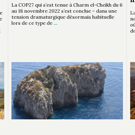
La COP27 qui s’est tenue à Charm el-Cheikh du 6
au 18 novembre 2022 s’est conclue – dans une
e
La
tension dramaturgique désormais habituelle
e
n
lors de ce type de
…
où
t
d