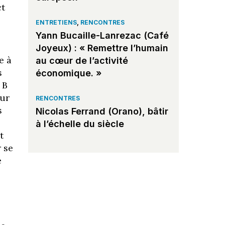
ct
ENTRETIENS
,
RENCONTRES
Yann Bucaille-Lanrezac (Café
Joyeux) : « Remettre l’humain
e à
au cœur de l’activité
s
économique. »
 B
our
RENCONTRES
s
Nicolas Ferrand (Orano), bâtir
à l’échelle du siècle
t
r se
e