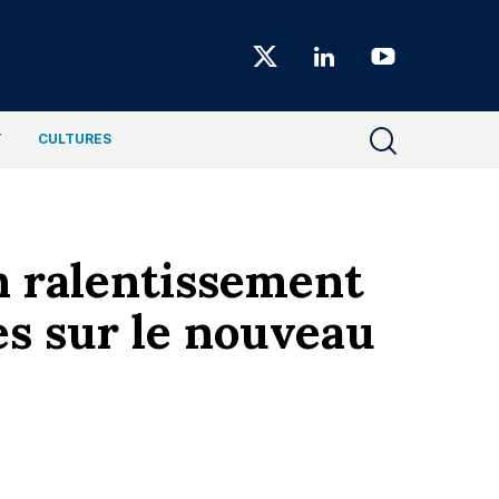
Choiseul
Magazine
T
CULTURES
un ralentissement
res sur le nouveau