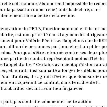
marché soit connue, Alstom rend impossible le respe
our la passation du marché”, ont-ils déclaré, sans
ntentement face à cette déconvenue.
rénovation du RER B, fonctionnant mal et faisant fac
larité, est une priorité dans l’agenda des dirigeant
amment pour Valérie Pécresse. Rappelons que le RER
un million de personnes par jour, et est un pilier p
rbains. Pourquoi s’être retourné contre ses deux plu
r une partie du contrat représentant moins d’1% du
 de l’appel d’offre ? Certains avancent qu’Alstom aurai
ec, et aurait ainsi souhaité allonger les délais pou
 Pour d’autres, il s’agirait d’éviter que Bombardier n
leur en acquérant ce contrat, dans le cadre de la
 Bombardier devant avoir lieu fin janvier.
sa part, pas souhaité commenter cette action