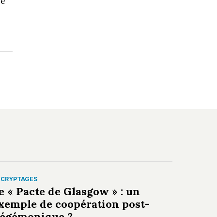
ce
ÉCRYPTAGES
e « Pacte de Glasgow » : un
xemple de coopération post-
égémonique ?