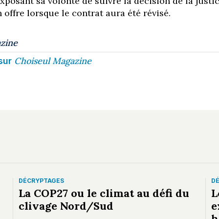
posant sa volonté de suivre la décision de la justi
 offre lorsque le contrat aura été révisé.
zine
Choiseul Magazine
sur
DÉCRYPTAGES
D
La COP27 ou le climat au défi du
L
clivage Nord/Sud
e
h