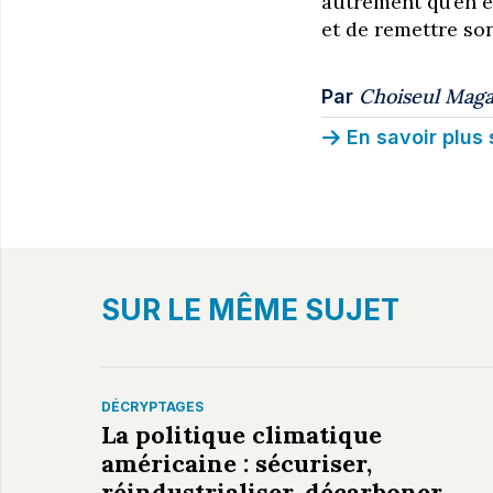
autrement qu’en ex
et de remettre son
Choiseul Maga
Par
En savoir plus 
SUR LE MÊME SUJET
DÉCRYPTAGES
La politique climatique
américaine : sécuriser,
réindustrialiser, décarboner