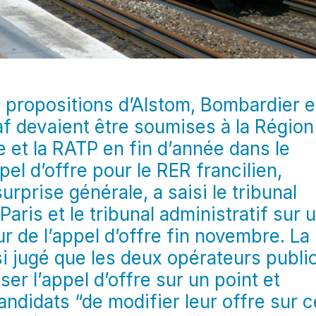
s propositions d’Alstom, Bombardier e
af devaient être soumises à la Région
e et la RATP en fin d’année dans le
pel d’offre pour le RER francilien,
surprise générale, a saisi le tribunal
 Paris et le tribunal administratif sur 
r de l’appel d’offre fin novembre. La
si jugé que les deux opérateurs publi
ser l’appel d’offre sur un point et
andidats “de modifier leur offre sur c