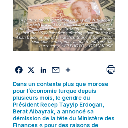
A picture taken in Istanbul on May 23, 2018 shows
Turkish lira and US dollars banknotes. Turkey's
embattled lira on May 23, 2018 hit new historic lows
against the US dollar after suffering a hammering in
Asian trade, as markets watched to see if the central
bank takes emergency action to buttress the
currency. / AFP PHOTO / OZAN KOSE
Dans un contexte plus que morose
pour l’économie turque depuis
plusieurs mois, le gendre du
Président Recep Tayyip Erdogan,
Berat Albayrak, a annoncé sa
démission de la tête du Ministère des
Finances « pour des raisons de